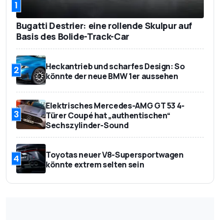
1
Anhängelast, gebremst in
2.000
Bugatti Destrier: eine rollende Skulpur auf
kg
Basis des Bolide-Track-Car
Dachlast in kg
75
Heckantrieb und scharfes Design: So
2
Tankinhalt in Liter
51
könnte der neue BMW 1er aussehen
Fahrleistungen / Verbrauch
Elektrisches Mercedes-AMG GT 53 4-
3
Türer Coupé hat „authentischen“
Höchstgeschwindigkeit in
221
Sechszylinder-Sound
km/h
Beschleunigung 0-100
7,7
Toyotas neuer V8-Supersportwagen
4
km/h in Sekunden
könnte extrem selten sein
EG-Gesamtverbrauch in
4,8
Liter/100 km
EG-Verbrauch innerorts in
5,4