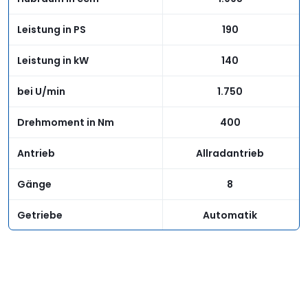
Leistung in PS
190
Leistung in kW
140
bei U/min
1.750
Drehmoment in Nm
400
Antrieb
Allradantrieb
Gänge
8
Getriebe
Automatik
Kraftverteilung
variabel
Fahrwerk
Spurweite vorn in mm
1.563