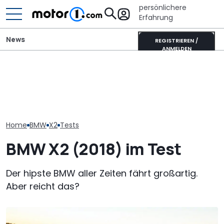
persönlichere
Erfahrung
News
REGISTRIEREN /
ANMELDEN
Heckantrieb und
scharfes Design: So
Veloce Aperion: Irrer
Der nächste 
könnte der neue BMW 1er
Zweitakt-Achtzylinder
Touring (2028)
aussehen
mit 280 PS
wissen wir bis
Home
BMW
X2
Tests
BMW X2 (2018) im Test
Der hipste BMW aller Zeiten fährt großartig.
Aber reicht das?