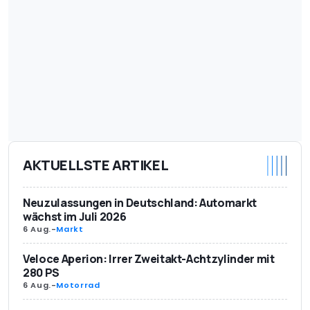
Liter/100 km
EG-Verbrauch außerorts
4,5
in Liter/100 km
Testverbrauch Gesamt in
7,5
Liter/100 km
CO2-Emission in g/km
126
Schadstoffklasse
Euro 6
AKTUELLSTE ARTIKEL
Neuzulassungen in Deutschland: Automarkt
wächst im Juli 2026
6 Aug.
-
Markt
Veloce Aperion: Irrer Zweitakt-Achtzylinder mit
280 PS
6 Aug.
-
Motorrad