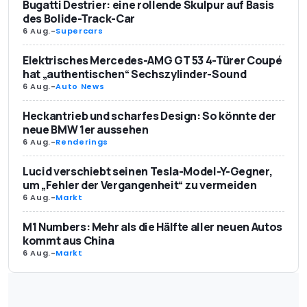
Bugatti Destrier: eine rollende Skulpur auf Basis
des Bolide-Track-Car
6 Aug.
-
Supercars
Elektrisches Mercedes-AMG GT 53 4-Türer Coupé
hat „authentischen“ Sechszylinder-Sound
6 Aug.
-
Auto News
Heckantrieb und scharfes Design: So könnte der
neue BMW 1er aussehen
6 Aug.
-
Renderings
Lucid verschiebt seinen Tesla-Model-Y-Gegner,
um „Fehler der Vergangenheit“ zu vermeiden
6 Aug.
-
Markt
M1 Numbers: Mehr als die Hälfte aller neuen Autos
kommt aus China
6 Aug.
-
Markt