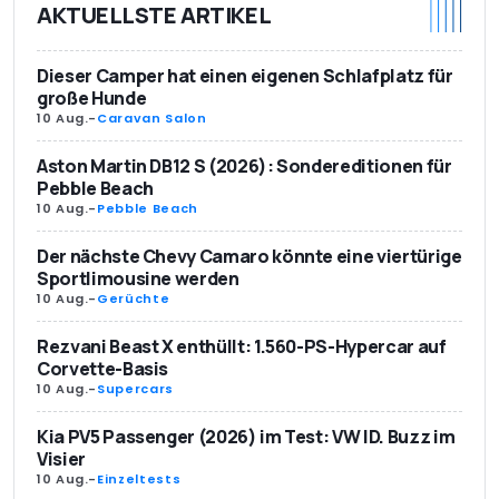
AKTUELLSTE ARTIKEL
Dieser Camper hat einen eigenen Schlafplatz für
große Hunde
10 Aug.
-
Caravan Salon
Aston Martin DB12 S (2026): Sondereditionen für
Pebble Beach
10 Aug.
-
Pebble Beach
Der nächste Chevy Camaro könnte eine viertürige
Sportlimousine werden
10 Aug.
-
Gerüchte
Rezvani Beast X enthüllt: 1.560-PS-Hypercar auf
Corvette-Basis
10 Aug.
-
Supercars
Kia PV5 Passenger (2026) im Test: VW ID. Buzz im
Visier
10 Aug.
-
Einzeltests