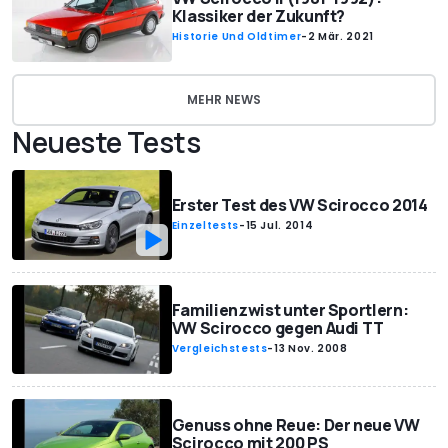
Klassiker der Zukunft?
Historie Und Oldtimer
-
2 Mär. 2021
MEHR NEWS
Neueste Tests
Erster Test des VW Scirocco 2014
Einzeltests
-
15 Jul. 2014
Familienzwist unter Sportlern:
VW Scirocco gegen Audi TT
Vergleichstests
-
13 Nov. 2008
Genuss ohne Reue: Der neue VW
Scirocco mit 200 PS