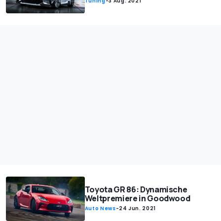
Tuning
-
3 Aug. 2021
Toyota GR 86: Dynamische
Weltpremiere in Goodwood
Auto News
-
24 Jun. 2021