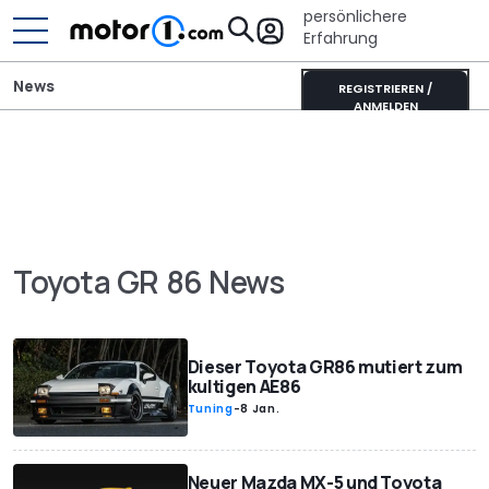
persönlichere
Erfahrung
News
REGISTRIEREN /
ANMELDEN
Toyota GR 86 News
Dieser Toyota GR86 mutiert zum
kultigen AE86
Tuning
-
8 Jan.
Neuer Mazda MX-5 und Toyota