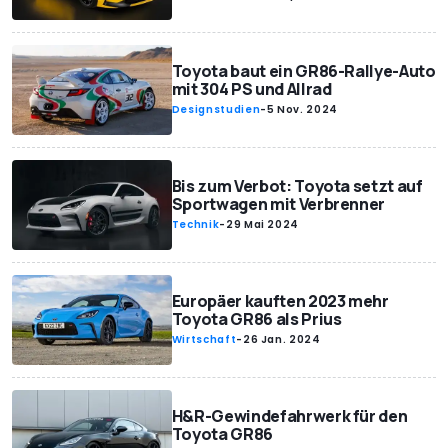
Toyota baut ein GR86-Rallye-Auto
mit 304 PS und Allrad
Designstudien
-
5 Nov. 2024
Bis zum Verbot: Toyota setzt auf
Sportwagen mit Verbrenner
Technik
-
29 Mai 2024
Europäer kauften 2023 mehr
Toyota GR86 als Prius
Wirtschaft
-
26 Jan. 2024
H&R-Gewindefahrwerk für den
Toyota GR86