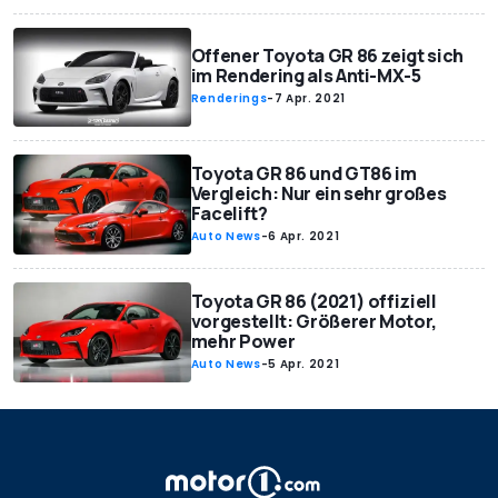
Offener Toyota GR 86 zeigt sich
im Rendering als Anti-MX-5
Renderings
-
7 Apr. 2021
Toyota GR 86 und GT86 im
Vergleich: Nur ein sehr großes
Facelift?
Auto News
-
6 Apr. 2021
Toyota GR 86 (2021) offiziell
vorgestellt: Größerer Motor,
mehr Power
Auto News
-
5 Apr. 2021