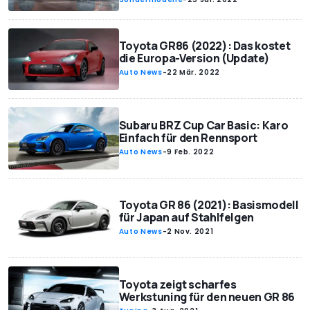
Toyota GR86 (2022): Das kostet
die Europa-Version (Update)
Auto News
-
22 Mär. 2022
Subaru BRZ Cup Car Basic: Karo
Einfach für den Rennsport
Auto News
-
9 Feb. 2022
Toyota GR 86 (2021): Basismodell
für Japan auf Stahlfelgen
Auto News
-
2 Nov. 2021
Toyota zeigt scharfes
Werkstuning für den neuen GR 86