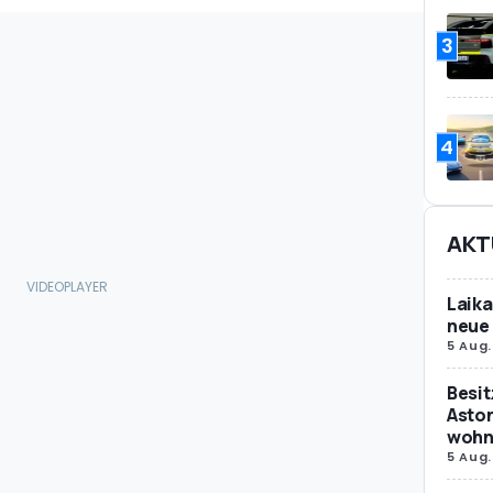
3
4
AKT
Laika
neue 
5 Aug.
Besit
Aston
wohne
5 Aug.