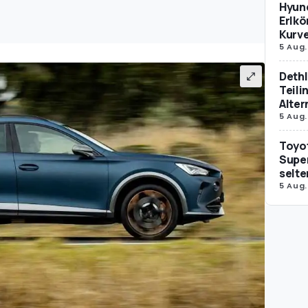
Hyund
Erlkö
Kurv
5 Aug.
Dethl
Teili
Alter
5 Aug.
Toyot
Supe
selte
5 Aug.