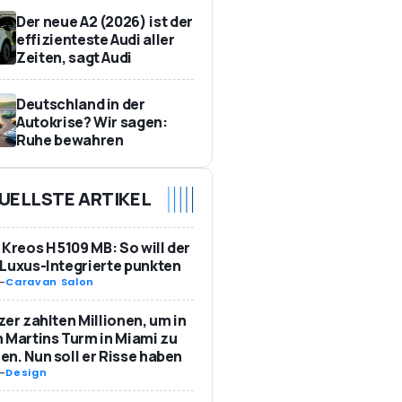
Der neue A2 (2026) ist der
effizienteste Audi aller
Zeiten, sagt Audi
Deutschland in der
Autokrise? Wir sagen:
Ruhe bewahren
UELLSTE ARTIKEL
 Kreos H 5109 MB: So will der
Luxus-Integrierte punkten
-
Caravan Salon
zer zahlten Millionen, um in
 Martins Turm in Miami zu
n. Nun soll er Risse haben
-
Design