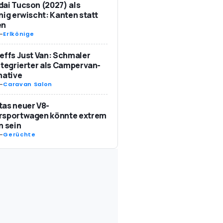
ai Tucson (2027) als
nig erwischt: Kanten statt
en
-
Erlkönige
effs Just Van: Schmaler
ntegrierter als Campervan-
native
-
Caravan Salon
as neuer V8-
rsportwagen könnte extrem
n sein
-
Gerüchte