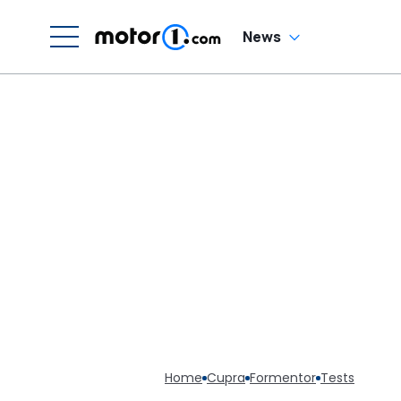
News
Home
Cupra
Formentor
Tests