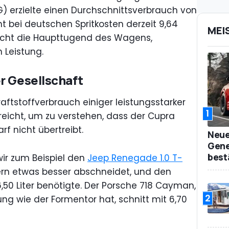
) erzielte einen Durchschnittsverbrauch von
ht bei deutschen Spritkosten derzeit 9,64
MEI
nicht die Haupttugend des Wagens,
 Leistung.
r Gesellschaft
raftstoffverbrauch einiger leistungsstarker
1
reicht, um zu verstehen, dass der Cupra
f nicht übertreibt.
Neue
Gene
best
ir zum Beispiel den
Jeep Renegade 1.0 T-
itern etwas besser abschneidet, und den
 6,50 Liter benötigte. Der Porsche 718 Cayman,
2
ung wie der Formentor hat, schnitt mit 6,70