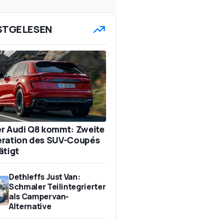
STGELESEN
r Audi Q8 kommt: Zweite
ration des SUV-Coupés
ätigt
Dethleffs Just Van:
Schmaler Teilintegrierter
als Campervan-
Alternative