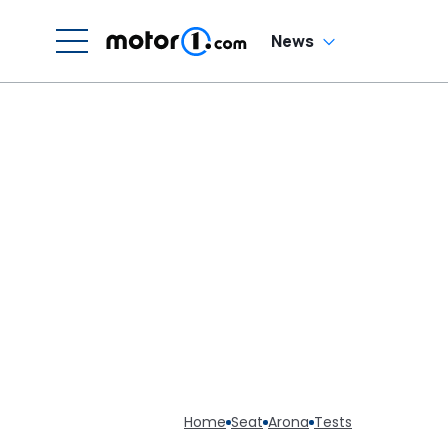
News
Home
Seat
Arona
Tests