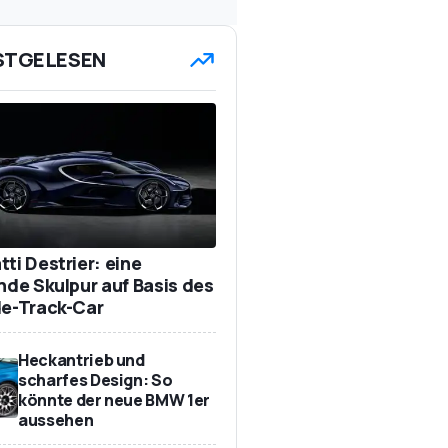
STGELESEN
e
ti Destrier: eine
ende Skulpur auf Basis des
de-Track-Car
Heckantrieb und
scharfes Design: So
könnte der neue BMW 1er
aussehen