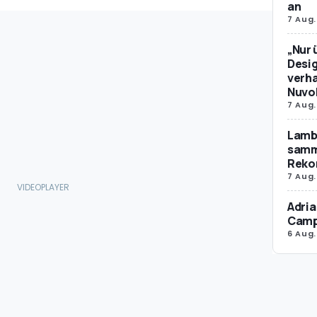
an
7 Aug.
„Nur 
Desig
verha
Nuvol
7 Aug.
Lamb
samm
Reko
7 Aug.
Adria
Camp
6 Aug.