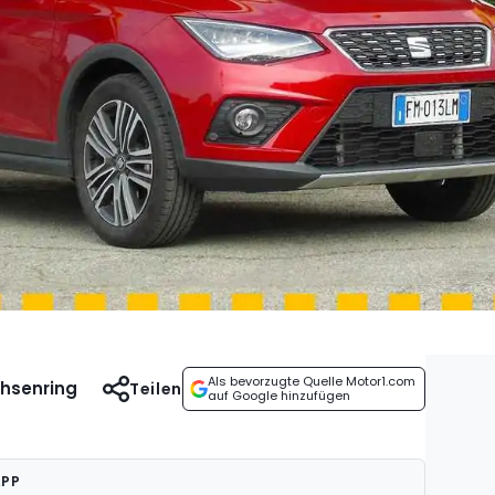
Als bevorzugte Quelle Motor1.com
chsenring
Teilen
auf Google hinzufügen
APP