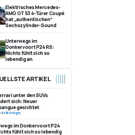
Elektrisches Mercedes-
AMG GT 53 4-Türer Coupé
hat „authentischen“
Sechszylinder-Sound
Unterwegs im
Donkervoort P24 RS:
Nichts fühlt sich so
lebendig an
UELLSTE ARTIKEL
errari unter den SUVs
dert sich: Neuer
sangue gesichtet
-
Erlkönige
rwegs im Donkervoort P24
ichts fühlt sich so lebendig