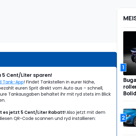
MEI
Anzeig
1
 5 Cent/Liter sparen!
Bugat
d Tank-App
! Findet Tankstellen in eurer Nähe,
roll
bezahlt euren Sprit direkt vom Auto aus – schnell,
Boli
re Tankausgaben behaltet ihr mit ryd stets im Blick
en.
 es jetzt 5 Cent/Liter Rabatt!
Also jetzt mit dem
2
iesen QR-Code scannen und ryd installieren: