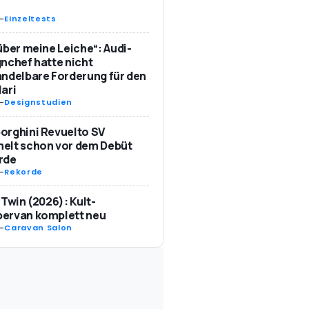
-
Einzeltests
über meine Leiche“: Audi-
nchef hatte nicht
ndelbare Forderung für den
ari
-
Designstudien
orghini Revuelto SV
elt schon vor dem Debüt
rde
-
Rekorde
 Twin (2026): Kult-
ervan komplett neu
-
Caravan Salon