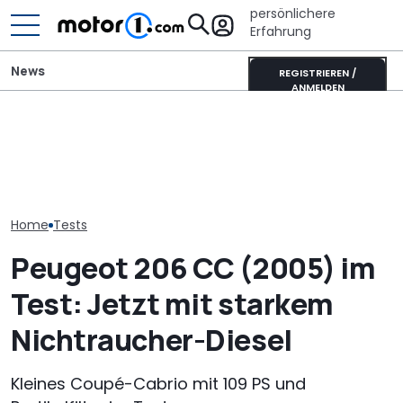
persönlichere
Erfahrung
News
REGISTRIEREN /
ANMELDEN
Ultimativer Lambo
GWM Ora 5 vs. VW T-Roc:
Murciélago steht zum
VW Golf GTI Ed
China-Neuling gegen
Verkauf: Wie viel bringt
Werksabholung
Kompakt-Platzhirsch
der SV mit
Autostadt im 
Handschaltung?
Home
Tests
Peugeot 206 CC (2005) im
Test: Jetzt mit starkem
Nichtraucher-Diesel
Kleines Coupé-Cabrio mit 109 PS und