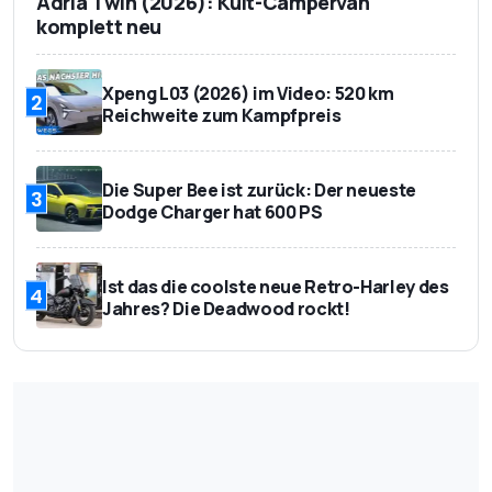
Adria Twin (2026): Kult-Campervan
außerorts in Liter/100
komplett neu
km
Schadstoffklasse
Euro 4
Xpeng L03 (2026) im Video: 520 km
2
Reichweite zum Kampfpreis
Weitere Informationen
1/moreName
*) bei offenem Dach
Die Super Bee ist zurück: Der neueste
3
Dodge Charger hat 600 PS
2/moreName
410 Liter
Ist das die coolste neue Retro-Harley des
4
Jahres? Die Deadwood rockt!