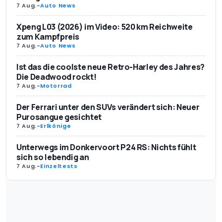
7 Aug.
-
Auto News
Xpeng L03 (2026) im Video: 520 km Reichweite
zum Kampfpreis
7 Aug.
-
Auto News
Ist das die coolste neue Retro-Harley des Jahres?
Die Deadwood rockt!
7 Aug.
-
Motorrad
Der Ferrari unter den SUVs verändert sich: Neuer
Purosangue gesichtet
7 Aug.
-
Erlkönige
Unterwegs im Donkervoort P24 RS: Nichts fühlt
sich so lebendig an
7 Aug.
-
Einzeltests