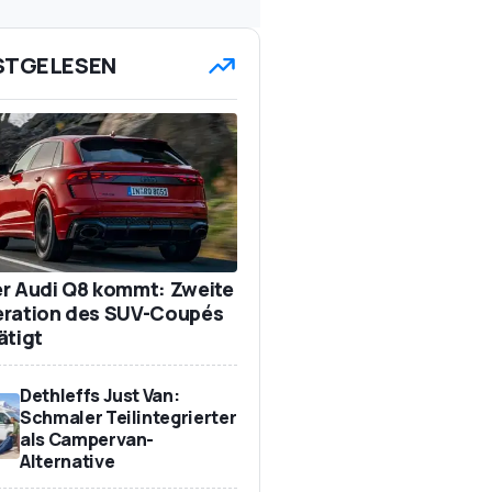
STGELESEN
r Audi Q8 kommt: Zweite
ration des SUV-Coupés
ätigt
Dethleffs Just Van:
Schmaler Teilintegrierter
als Campervan-
Alternative