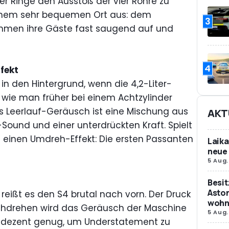
r der Ringe den Ausstoß der vier Rohre zu
 einem sehr bequemen Ort aus: dem
3
nehmen ihre Gäste fast saugend auf und
4
fekt
 in den Hintergrund, wenn die 4,2-Liter-
 wie man früher bei einem Achtzylinder
s Leerlauf-Geräusch ist eine Mischung aus
AKT
Sound und einer unterdrückten Kraft. Spielt
 einen Umdreh-Effekt: Die ersten Passanten
Laika
neue 
5 Aug.
Besit
Aston
reißt es den S4 brutal nach vorn. Der Druck
wohne
chdrehen wird das Geräusch der Maschine
5 Aug.
ber dezent genug, um Understatement zu