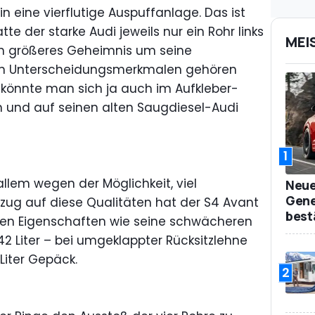
n eine vierflutige Auspuffanlage. Das ist
te der starke Audi jeweils nur ein Rohr links
MEI
h größeres Geheimnis um seine
en Unterscheidungsmerkmalen gehören
 könnte man sich ja auch im Aufkleber-
 und auf seinen alten Saugdiesel-Audi
1
llem wegen der Möglichkeit, viel
Neue
Gene
ezug auf diese Qualitäten hat der S4 Avant
best
ten Eigenschaften wie seine schwächeren
42 Liter – bei umgeklappter Rücksitzlehne
 Liter Gepäck.
2