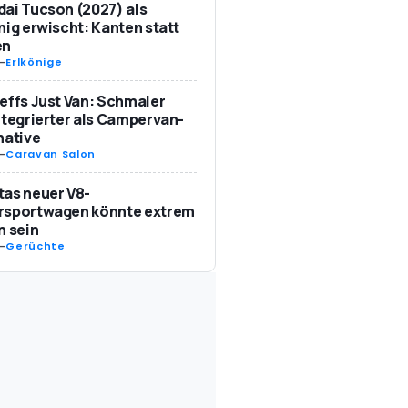
ai Tucson (2027) als
nig erwischt: Kanten statt
en
-
Erlkönige
effs Just Van: Schmaler
ntegrierter als Campervan-
native
-
Caravan Salon
as neuer V8-
rsportwagen könnte extrem
n sein
-
Gerüchte