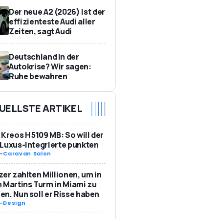
Der neue A2 (2026) ist der
effizienteste Audi aller
Zeiten, sagt Audi
Deutschland in der
Autokrise? Wir sagen:
Ruhe bewahren
UELLSTE ARTIKEL
 Kreos H 5109 MB: So will der
Luxus-Integrierte punkten
-
Caravan Salon
zer zahlten Millionen, um in
 Martins Turm in Miami zu
n. Nun soll er Risse haben
-
Design