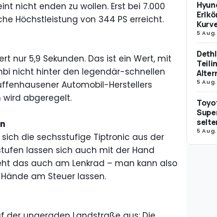
Hyund
nt nicht enden zu wollen. Erst bei 7.000
Erlkö
he Höchstleistung von 344 PS erreicht.
Kurv
5 Aug.
Dethl
ert nur 5,9 Sekunden. Das ist ein Wert, mit
Teili
bi nicht hinter den legendär-schnellen
Alter
5 Aug.
uffenhausener Automobil-Herstellers
 wird abgeregelt.
Toyot
Supe
selte
en
5 Aug.
 sich die sechsstufige Tiptronic aus der
stufen lassen sich auch mit der Hand
eht das auch am Lenkrad – man kann also
 Hände am Steuer lassen.
uf der ungeraden Landstraße aus: Die