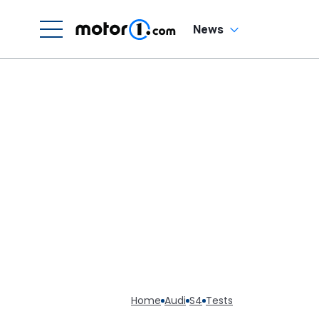
News
Home
Audi
S4
Tests