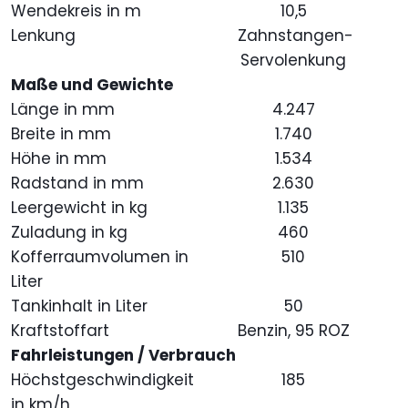
Wendekreis in m
10,5
Lenkung
Zahnstangen-
Servolenkung
Maße und Gewichte
Länge in mm
4.247
Breite in mm
1.740
Höhe in mm
1.534
Radstand in mm
2.630
Leergewicht in kg
1.135
Zuladung in kg
460
Kofferraumvolumen in
510
Liter
Tankinhalt in Liter
50
Kraftstoffart
Benzin, 95 ROZ
Fahrleistungen / Verbrauch
Höchstgeschwindigkeit
185
in km/h