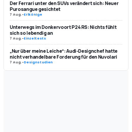
Der Ferrari unter den SUVs verändert sich: Neuer
Purosangue gesichtet
7 Aug.
-
Erlkönige
Unterwegs im Donkervoort P24 RS: Nichts fühlt
sich so lebendig an
7 Aug.
-
Einzeltests
„Nur über meine Leiche“: Audi-Designchef hatte
nicht verhandelbare Forderung für den Nuvolari
7 Aug.
-
Designstudien