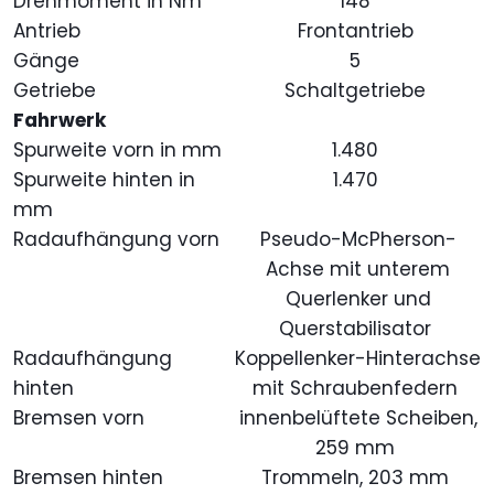
Drehmoment in Nm
148
Antrieb
Frontantrieb
Gänge
5
Getriebe
Schaltgetriebe
Fahrwerk
Spurweite vorn in mm
1.480
Spurweite hinten in
1.470
mm
Radaufhängung vorn
Pseudo-McPherson-
Achse mit unterem
Querlenker und
Querstabilisator
Radaufhängung
Koppellenker-Hinterachse
hinten
mit Schraubenfedern
Bremsen vorn
innenbelüftete Scheiben,
259 mm
Bremsen hinten
Trommeln, 203 mm