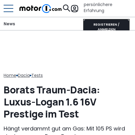
persönlichere
Erfahrung
News
REGISTRIEREN /
ANMELDEN
Tatsächlicher Verbrauch:
It’s Offroad-Time: H&R-
Dacia: Null-Pr
Dacia Sandero als
Höherlegungsfedern für
Leasing für Du
Benziner im Test
den Ford Ranger
Bigster Hybrid
Home
Dacia
Tests
Borats Traum-Dacia:
Luxus-Logan 1.6 16V
Prestige im Test
Hängt verdammt gut am Gas: Mit 105 PS wird