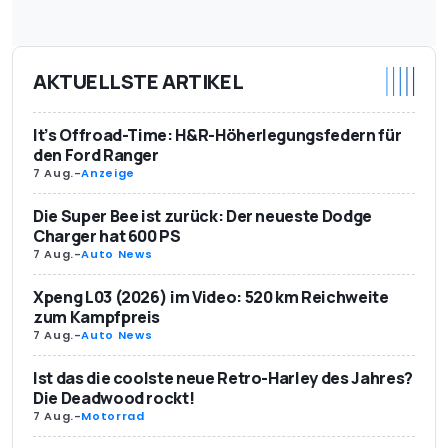
AKTUELLSTE ARTIKEL
It’s Offroad-Time: H&R-Höherlegungsfedern für
den Ford Ranger
7 Aug.
-
Anzeige
Die Super Bee ist zurück: Der neueste Dodge
Charger hat 600 PS
7 Aug.
-
Auto News
Xpeng L03 (2026) im Video: 520 km Reichweite
zum Kampfpreis
7 Aug.
-
Auto News
Ist das die coolste neue Retro-Harley des Jahres?
Die Deadwood rockt!
7 Aug.
-
Motorrad