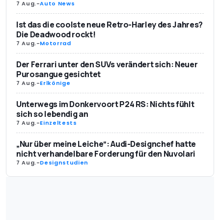
7 Aug.
-
Auto News
Ist das die coolste neue Retro-Harley des Jahres?
Die Deadwood rockt!
7 Aug.
-
Motorrad
Der Ferrari unter den SUVs verändert sich: Neuer
Purosangue gesichtet
7 Aug.
-
Erlkönige
Unterwegs im Donkervoort P24 RS: Nichts fühlt
sich so lebendig an
7 Aug.
-
Einzeltests
„Nur über meine Leiche“: Audi-Designchef hatte
nicht verhandelbare Forderung für den Nuvolari
7 Aug.
-
Designstudien