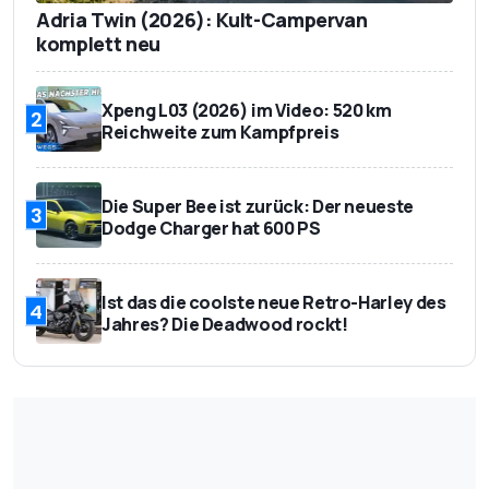
Adria Twin (2026): Kult-Campervan
komplett neu
Xpeng L03 (2026) im Video: 520 km
2
Reichweite zum Kampfpreis
Die Super Bee ist zurück: Der neueste
3
Dodge Charger hat 600 PS
Ist das die coolste neue Retro-Harley des
4
Jahres? Die Deadwood rockt!