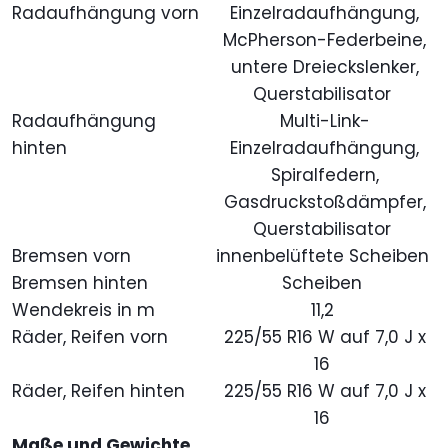
Radaufhängung vorn
Einzelradaufhängung,
McPherson-Federbeine,
untere Dreieckslenker,
Querstabilisator
Radaufhängung
Multi-Link-
hinten
Einzelradaufhängung,
Spiralfedern,
Gasdruckstoßdämpfer,
Querstabilisator
Bremsen vorn
innenbelüftete Scheiben
Bremsen hinten
Scheiben
Wendekreis in m
11,2
Räder, Reifen vorn
225/55 R16 W auf 7,0 J x
16
Räder, Reifen hinten
225/55 R16 W auf 7,0 J x
16
Maße und Gewichte