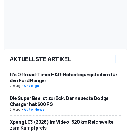
AKTUELLSTE ARTIKEL
It’s Offroad-Time: H&R-Höherlegungsfedern für
den Ford Ranger
7 Aug.
-
Anzeige
Die Super Bee ist zurück: Der neueste Dodge
Charger hat 600 PS
7 Aug.
-
Auto News
Xpeng L03 (2026) im Video: 520 km Reichweite
zum Kampfpreis