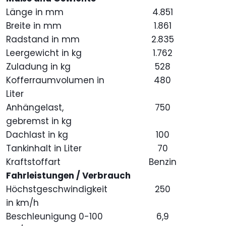
Länge in mm
4.851
Breite in mm
1.861
Radstand in mm
2.835
Leergewicht in kg
1.762
Zuladung in kg
528
Kofferraumvolumen in
480
Liter
Anhängelast,
750
gebremst in kg
Dachlast in kg
100
Tankinhalt in Liter
70
Kraftstoffart
Benzin
Fahrleistungen / Verbrauch
Höchstgeschwindigkeit
250
in km/h
Beschleunigung 0-100
6,9