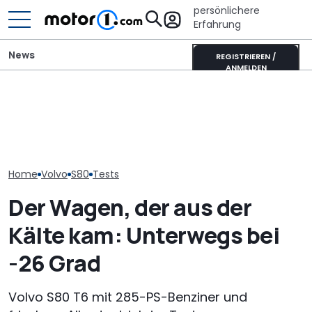
persönlichere
Erfahrung
News
REGISTRIEREN /
ANMELDEN
Innenraum-Design: Wie
das schwedische
It’s Offroad-Time: H&R-
Volvo EX30 Cr
Wohnzimmer ins Auto
Höherlegungsfedern für
im Dauertest (
einzog
den Ford Ranger
PS im Förster-
Home
Volvo
S80
Tests
Der Wagen, der aus der
Kälte kam: Unterwegs bei
-26 Grad
Volvo S80 T6 mit 285-PS-Benziner und