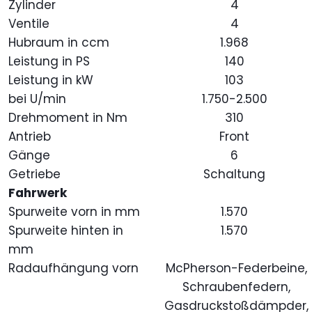
Zylinder
4
Ventile
4
Hubraum in ccm
1.968
Leistung in PS
140
Leistung in kW
103
bei U/min
1.750-2.500
Drehmoment in Nm
310
Antrieb
Front
Gänge
6
Getriebe
Schaltung
Fahrwerk
Spurweite vorn in mm
1.570
Spurweite hinten in
1.570
mm
Radaufhängung vorn
McPherson-Federbeine,
Schraubenfedern,
Gasdruckstoßdämpder,