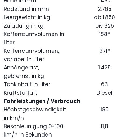
Höhe in mm
1.482
Radstand in mm
2.765
Leergewicht in kg
ab 1.850
Zuladung in kg
bis 325
Kofferraumvolumen in
188*
Liter
Kofferraumvolumen,
371*
variabel in Liter
Anhängelast,
1.425
gebremst in kg
Tankinhalt in Liter
63
Kraftstoffart
Diesel
Fahrleistungen / Verbrauch
Höchstgeschwindigkeit
185
in km/h
Beschleunigung 0-100
11,8
km/h in Sekunden