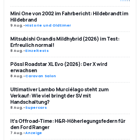
Mini One von 2002 im Fahrbericht: Hildebrandt im
Hildebrand
9 Aug.
-
Historie und Oldtimer
Mitsubishi Grandis Mildhybrid (2026) im Test:
Erfreulich normal!
8 Aug.
-
Einzeltests
Pössl Roadstar XL Evo (2026): Der X wird
erwachsen
8 Aug.
-
Caravan Salon
Ultimativer Lambo Murciélago steht zum
Verkauf: Wie viel bringt der SV mit
Handschaltung?
8 Aug.
-
Supercars
It’s Offroad-Time: H&R-Höherlegungsfedern für
den Ford Ranger
7 Aug.
-
Anzeige