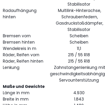
Stabilisator
Radaufhängung
Multilink-Hinterachse,
hinten
Schraubenfedern,
Gasdruckstoßdämpfer,
Stabilisator
Bremsen vorn
Scheiben
Bremsen hinten
Scheiben
Wendekreis in m
11,1
Räder, Reifen vorn
215 / 55 R18
Räder, Reifen hinten
215 / 55 R18
Lenkung
Zahnstangenlenkung mi
geschwindigkeitsabhängig
Servounterstützung
Maße und Gewichte
Länge in mm
4.930
Breite in mm
1.843