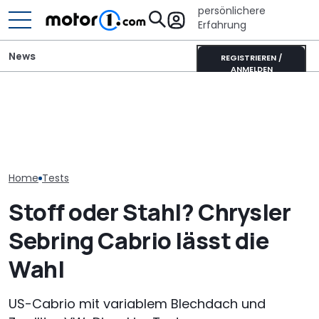
persönlichere
Erfahrung
News
REGISTRIEREN /
ANMELDEN
It’s Offroad-Time: H&R-
Mini One von 2002 im
Ford Ranger "H
Höherlegungsfedern für
Fahrbericht: Hildebrandt
Green": Pick-u
den Ford Ranger
im Hildebrand
als neues Son
Home
Tests
Stoff oder Stahl? Chrysler
Sebring Cabrio lässt die
Wahl
US-Cabrio mit variablem Blechdach und