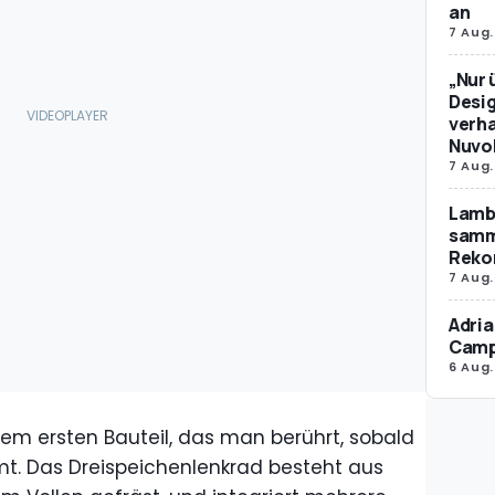
an
7 Aug.
„Nur 
Desig
verha
Nuvol
7 Aug.
Lamb
samm
Reko
7 Aug.
Adria
Camp
6 Aug.
em ersten Bauteil, das man berührt, sobald
mt. Das Dreispeichenlenkrad besteht aus