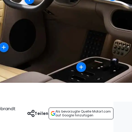
debrandt
Als bevorzugte Quelle Motor1.com
Teilen
auf Google hinzufügen