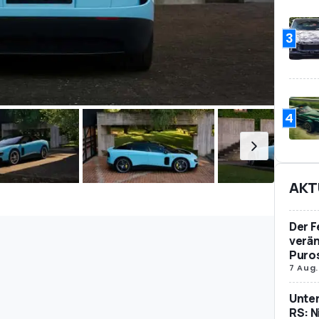
3
4
AKT
Der F
verän
Puro
7 Aug.
Unte
RS: N