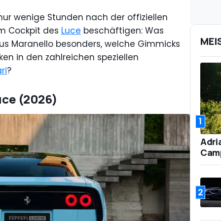
nur wenige Stunden nach der offiziellen
em Cockpit des
Luce
beschäftigen: Was
MEI
aus Maranello besonders, welche Gimmicks
n in den zahlreichen speziellen
ri
?
Luce (2026)
1
Adri
Camp
2