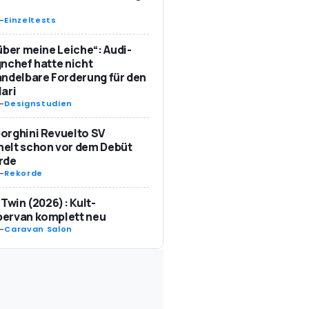
-
Einzeltests
über meine Leiche“: Audi-
nchef hatte nicht
ndelbare Forderung für den
ari
-
Designstudien
orghini Revuelto SV
elt schon vor dem Debüt
rde
-
Rekorde
 Twin (2026): Kult-
ervan komplett neu
-
Caravan Salon