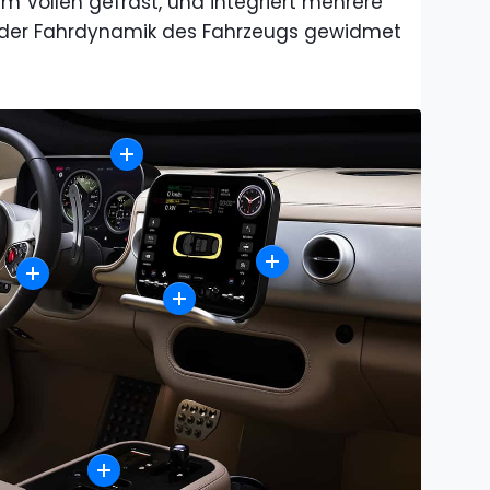
 Vollen gefräst, und integriert mehrere
 der Fahrdynamik des Fahrzeugs gewidmet