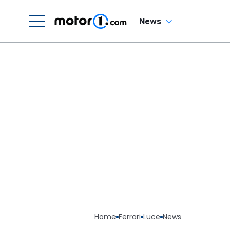
News
Home
Ferrari
Luce
News