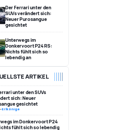
Der Ferrari unter den
SUVs verändert sich:
Neuer Purosangue
gesichtet
Unterwegs im
Donkervoort P24 RS:
Nichts fühlt sich so
lebendig an
UELLSTE ARTIKEL
errari unter den SUVs
dert sich: Neuer
sangue gesichtet
-
Erlkönige
rwegs im Donkervoort P24
ichts fühlt sich so lebendig