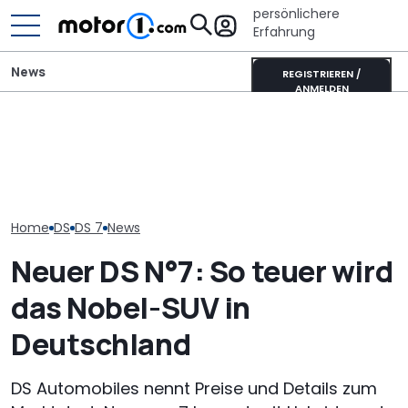
persönlichere
Erfahrung
News
REGISTRIEREN /
ANMELDEN
Der Ferrari unter den
SUVs verändert sich:
DS N°7 Long R
Ein neuer DS No.7 für
Neuer Purosangue
Test: Viel Reic
Frankreichs Präsidenten
gesichtet
hoher Preis
Home
DS
DS 7
News
Neuer DS N°7: So teuer wird
das Nobel-SUV in
Deutschland
DS Automobiles nennt Preise und Details zum