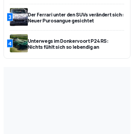
Der Ferrari unter den SUVs verändert sich:
3
Neuer Purosangue gesichtet
Unterwegs im Donkervoort P24 RS:
4
Nichts fühlt sich so lebendig an