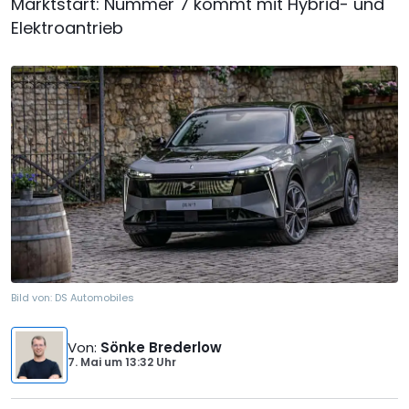
Marktstart: Nummer 7 kommt mit Hybrid- und
Elektroantrieb
Bild von:
DS Automobiles
Von
:
Sönke Brederlow
7. Mai
um
13:32 Uhr