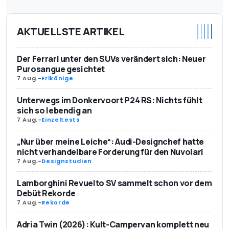
AKTUELLSTE ARTIKEL
Der Ferrari unter den SUVs verändert sich: Neuer
Purosangue gesichtet
7 Aug.
-
Erlkönige
Unterwegs im Donkervoort P24 RS: Nichts fühlt
sich so lebendig an
7 Aug.
-
Einzeltests
„Nur über meine Leiche“: Audi-Designchef hatte
nicht verhandelbare Forderung für den Nuvolari
7 Aug.
-
Designstudien
Lamborghini Revuelto SV sammelt schon vor dem
Debüt Rekorde
7 Aug.
-
Rekorde
Adria Twin (2026): Kult-Campervan komplett neu