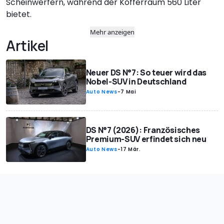
Scheinwerfern, während der Kofferraum 560 Liter
bietet.
Mehr anzeigen
Artikel
Neuer DS N°7: So teuer wird das
Nobel-SUV in Deutschland
Auto News
-
7 Mai
DS N°7 (2026): Französisches
Premium-SUV erfindet sich neu
Auto News
-
17 Mär.