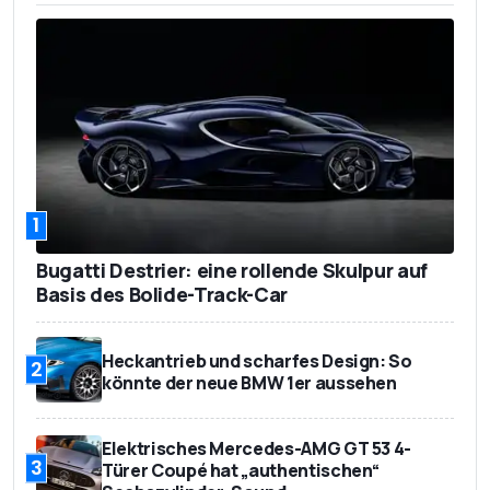
1
Bugatti Destrier: eine rollende Skulpur auf
Basis des Bolide-Track-Car
Heckantrieb und scharfes Design: So
2
könnte der neue BMW 1er aussehen
Elektrisches Mercedes-AMG GT 53 4-
3
Türer Coupé hat „authentischen“