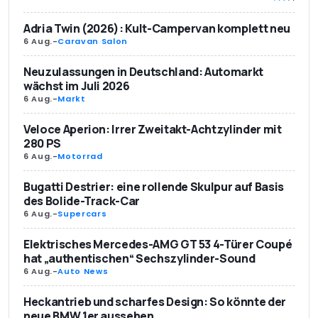
Adria Twin (2026): Kult-Campervan komplett neu
6 Aug.
-
Caravan Salon
Neuzulassungen in Deutschland: Automarkt
wächst im Juli 2026
6 Aug.
-
Markt
Veloce Aperion: Irrer Zweitakt-Achtzylinder mit
280 PS
6 Aug.
-
Motorrad
Bugatti Destrier: eine rollende Skulpur auf Basis
des Bolide-Track-Car
6 Aug.
-
Supercars
Elektrisches Mercedes-AMG GT 53 4-Türer Coupé
hat „authentischen“ Sechszylinder-Sound
6 Aug.
-
Auto News
Heckantrieb und scharfes Design: So könnte der
neue BMW 1er aussehen