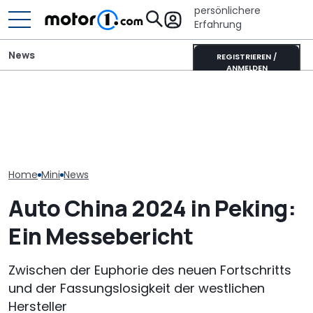
persönlichere
Erfahrung
News
REGISTRIEREN /
ANMELDEN
Messestand wa
Finaler Härtetest: Mini
Adria Twin (2026): Kult-
Die MINI Street
erprobt neuen
Campervan komplett
Goodwood ist
Countryman Edition
neu
anders
Home
Mini
News
Auto China 2024 in Peking:
Ein Messebericht
Zwischen der Euphorie des neuen Fortschritts
und der Fassungslosigkeit der westlichen
Hersteller