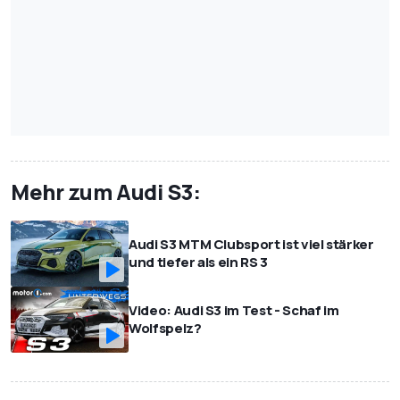
Mehr zum Audi S3:
Audi S3 MTM Clubsport ist viel stärker
und tiefer als ein RS 3
Video: Audi S3 im Test - Schaf im
Wolfspelz?