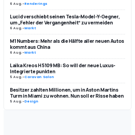
6 Aug.
-
Renderings
Lucid verschiebt seinen Tesla-Model-Y-Gegner,
um „Fehler der Vergangenheit“ zu vermeiden
6 Aug.
-
Markt
M1 Numbers: Mehr als die Hälfte aller neuen Autos
kommt aus China
6 Aug.
-
Markt
Laika Kreos H 5109 MB: So will der neue Luxus-
Integrierte punkten
5 Aug.
-
Caravan Salon
Besitzer zahlten Millionen, um in Aston Martins
Turm in Miami zu wohnen. Nun soll er Risse haben
5 Aug.
-
Design