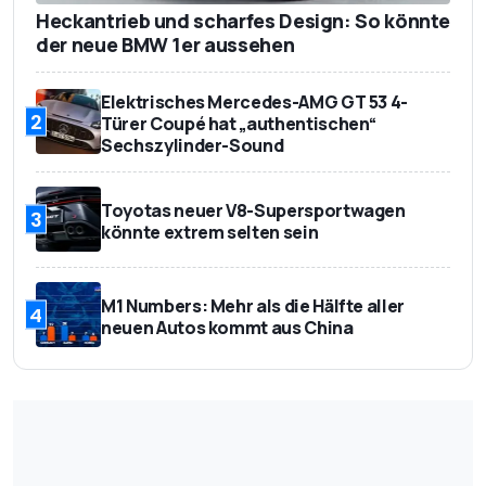
Heckantrieb und scharfes Design: So könnte
der neue BMW 1er aussehen
Elektrisches Mercedes-AMG GT 53 4-
2
Türer Coupé hat „authentischen“
Sechszylinder-Sound
Toyotas neuer V8-Supersportwagen
3
könnte extrem selten sein
M1 Numbers: Mehr als die Hälfte aller
4
neuen Autos kommt aus China