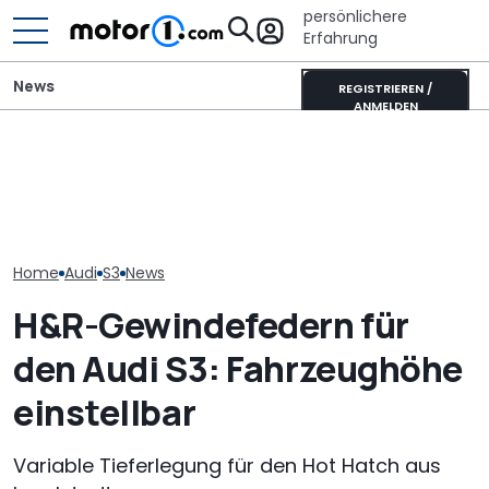
persönlichere
Erfahrung
News
REGISTRIEREN /
ANMELDEN
Lucid verschiebt seinen
Neuer Audi Q8 kommt:
Tesla-Model-Y-Gegner,
Der neue A2 (2
Zweite Generation des
um „Fehler der
effizienteste A
SUV-Coupés bestätigt
Vergangenheit“ zu
Zeiten, sagt A
vermeiden
Home
Audi
S3
News
H&R-Gewindefedern für
den Audi S3: Fahrzeughöhe
einstellbar
Variable Tieferlegung für den Hot Hatch aus