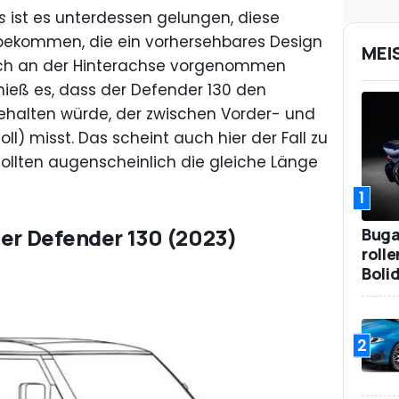
s
ist es unterdessen gelungen, diese
bekommen, die ein vorhersehbares Design
MEI
lich an der Hinterachse vorgenommen
hieß es, dass der Defender 130 den
ehalten würde, der zwischen Vorder- und
ll) misst. Das scheint auch hier der Fall zu
sollten augenscheinlich die gleiche Länge
1
ver Defender 130 (2023)
Bugat
roll
Boli
2