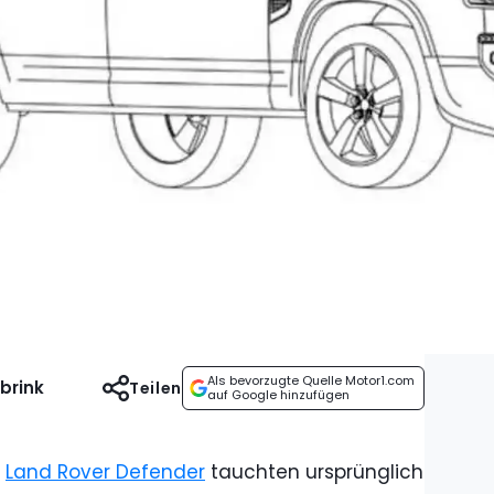
Als bevorzugte Quelle Motor1.com
brink
Teilen
auf Google hinzufügen
n
Land Rover Defender
tauchten ursprünglich