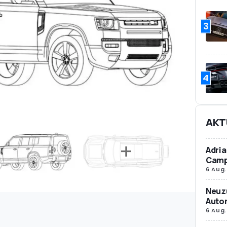
3
4
AKT
Adria
Camp
6 Aug.
Neuz
Autom
6 Aug.