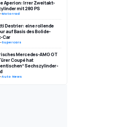
e Aperion: Irrer Zweitakt-
ylinder mit 280 PS
-
Motorrad
ti Destrier: eine rollende
ur auf Basis des Bolide-
k-Car
-
Supercars
trisches Mercedes-AMG GT
Türer Coupé hat
entischen“ Sechszylinder-
d
-
Auto News