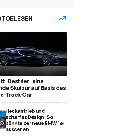
STGELESEN
ti Destrier: eine
ende Skulpur auf Basis des
de-Track-Car
Heckantrieb und
scharfes Design: So
könnte der neue BMW 1er
aussehen