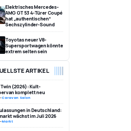
Elektrisches Mercedes-
AMG GT 53 4-Türer Coupé
hat „authentischen“
Sechszylinder-Sound
Toyotas neuer V8-
Supersportwagen könnte
extrem selten sein
UELLSTE ARTIKEL
 Twin (2026): Kult-
ervan komplett neu
-
Caravan Salon
ulassungen in Deutschland:
arkt wächst im Juli 2026
-
Markt