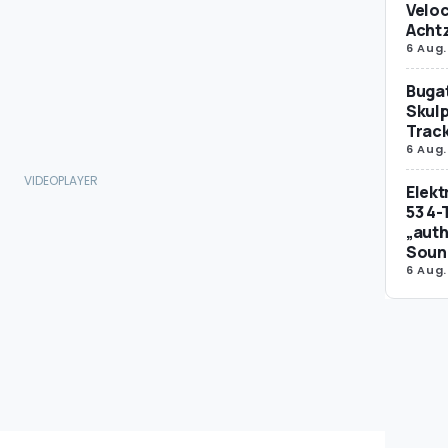
Veloc
Achtz
6 Aug.
Bugat
Skulp
Trac
6 Aug.
Elek
53 4-
„auth
Soun
6 Aug.