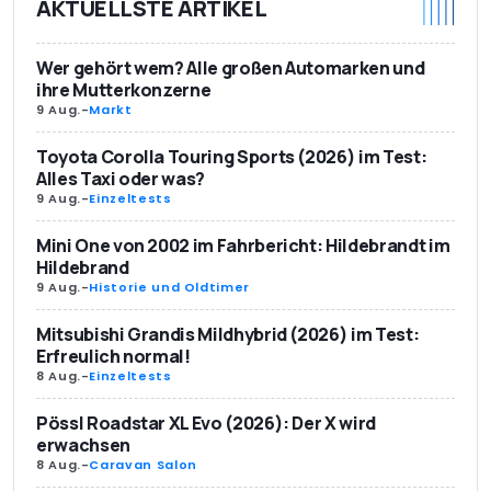
AKTUELLSTE ARTIKEL
Wer gehört wem? Alle großen Automarken und
ihre Mutterkonzerne
9 Aug.
-
Markt
Toyota Corolla Touring Sports (2026) im Test:
Alles Taxi oder was?
9 Aug.
-
Einzeltests
Mini One von 2002 im Fahrbericht: Hildebrandt im
Hildebrand
9 Aug.
-
Historie und Oldtimer
Mitsubishi Grandis Mildhybrid (2026) im Test:
Erfreulich normal!
8 Aug.
-
Einzeltests
Pössl Roadstar XL Evo (2026): Der X wird
erwachsen
8 Aug.
-
Caravan Salon