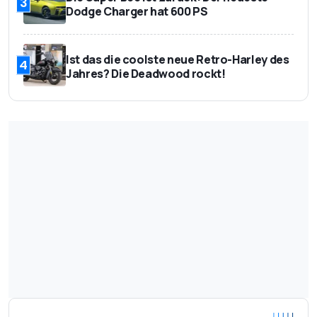
3
Dodge Charger hat 600 PS
Ist das die coolste neue Retro-Harley des
4
Jahres? Die Deadwood rockt!