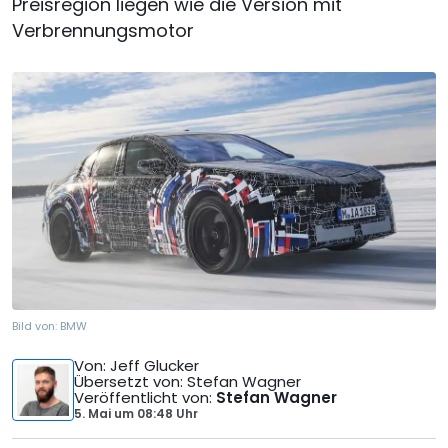
Preisregion liegen wie die Version mit
Verbrennungsmotor
Bild von:
BMW
Von
: Jeff Glucker
Übersetzt von
: Stefan Wagner
Veröffentlicht von
:
Stefan Wagner
5. Mai
um
08:48 Uhr