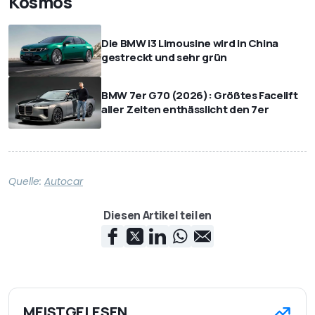
Kosmos
Die BMW i3 Limousine wird in China
gestreckt und sehr grün
BMW 7er G70 (2026): Größtes Facelift
aller Zeiten enthässlicht den 7er
Quelle:
Autocar
Diesen Artikel teilen
MEISTGELESEN