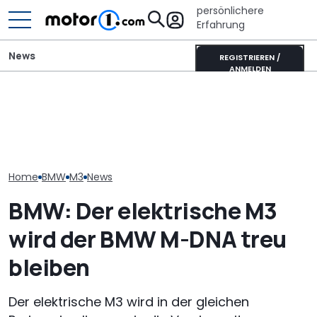
persönlichere
Erfahrung
News
REGISTRIEREN /
ANMELDEN
Der nächste BMW M3
Toyota Corolla Touring
BMW zeigt neue
Touring (2028): Das
Sports (2026) im Test:
M Concept Ne
wissen wir bisher
Alles Taxi oder was?
mit dem M3 (E
Home
BMW
M3
News
BMW: Der elektrische M3
wird der BMW M-DNA treu
bleiben
Der elektrische M3 wird in der gleichen