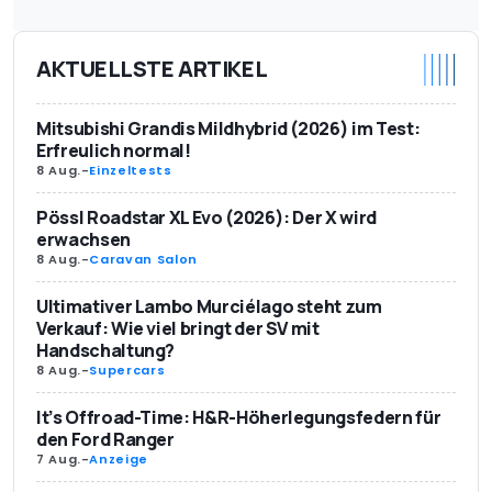
AKTUELLSTE ARTIKEL
Mitsubishi Grandis Mildhybrid (2026) im Test:
Erfreulich normal!
8 Aug.
-
Einzeltests
Pössl Roadstar XL Evo (2026): Der X wird
erwachsen
8 Aug.
-
Caravan Salon
Ultimativer Lambo Murciélago steht zum
Verkauf: Wie viel bringt der SV mit
Handschaltung?
8 Aug.
-
Supercars
It’s Offroad-Time: H&R-Höherlegungsfedern für
den Ford Ranger
7 Aug.
-
Anzeige