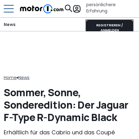
persönlichere
Erfahrung
News
REGISTRIEREN /
ANMELDEN
Jaguar Type 01 zeigt sich
Mitsubishi Grandis
Die Super Bee 
beim Goodwood Festival
Mildhybrid (2026) im Test:
Der neueste 
of Speed 2026
Erfreulich normal!
Charger hat 6
Home
News
Sommer, Sonne,
Sonderedition: Der Jaguar
F-Type R-Dynamic Black
Erhältlich für das Cabrio und das Coupé