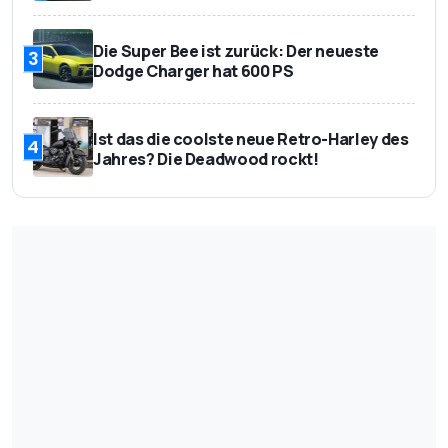
Die Super Bee ist zurück: Der neueste
3
Dodge Charger hat 600 PS
Ist das die coolste neue Retro-Harley des
4
Jahres? Die Deadwood rockt!