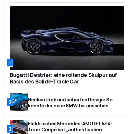
1
Bugatti Destrier: eine rollende Skulpur auf
Basis des Bolide-Track-Car
Heckantrieb und scharfes Design: So
2
könnte der neue BMW 1er aussehen
Elektrisches Mercedes-AMG GT 53 4-
3
Türer Coupé hat „authentischen“