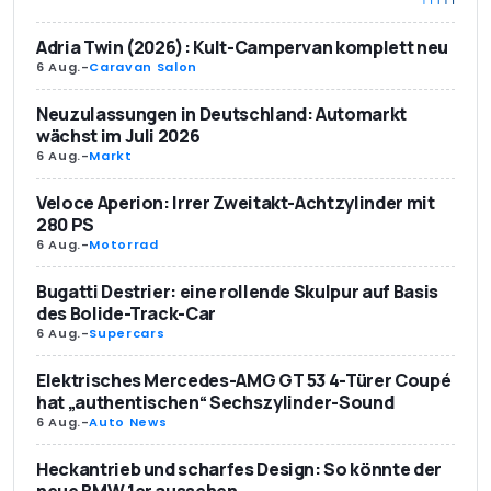
Adria Twin (2026): Kult-Campervan komplett neu
6 Aug.
-
Caravan Salon
Neuzulassungen in Deutschland: Automarkt
wächst im Juli 2026
6 Aug.
-
Markt
Veloce Aperion: Irrer Zweitakt-Achtzylinder mit
280 PS
6 Aug.
-
Motorrad
Bugatti Destrier: eine rollende Skulpur auf Basis
des Bolide-Track-Car
6 Aug.
-
Supercars
Elektrisches Mercedes-AMG GT 53 4-Türer Coupé
hat „authentischen“ Sechszylinder-Sound
6 Aug.
-
Auto News
Heckantrieb und scharfes Design: So könnte der