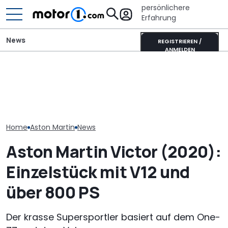
persönlichere
Erfahrung
News
REGISTRIEREN /
ANMELDEN
Besitzer zahlten Millionen,
Aston Martin
um in Aston Martins Turm
Adria Twin (2026): Kult-
Dreadnought:
in Miami zu wohnen. Nun
Campervan komplett
Schlachtschiff
soll er Risse haben
neu
Videospiel
Home
Aston Martin
News
Aston Martin Victor (2020):
Einzelstück mit V12 und
über 800 PS
Der krasse Supersportler basiert auf dem One-