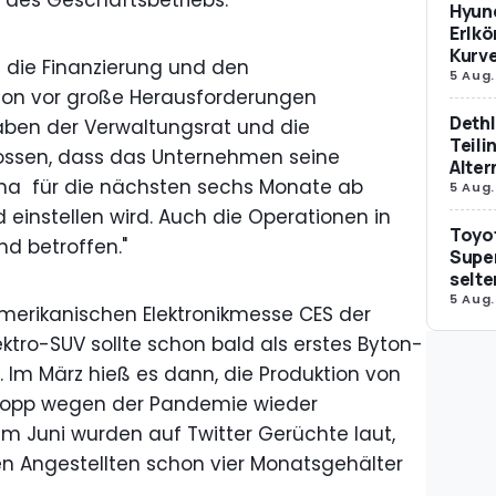
g des Geschäftsbetriebs:
Hyund
Erlkö
Kurv
9 die Finanzierung und den
5 Aug.
ton vor große Herausforderungen
Dethl
haben der Verwaltungsrat und die
Teili
ossen, dass das Unternehmen seine
Alter
ina für die nächsten sechs Monate ab
5 Aug.
 einstellen wird. Auch die Operationen in
Toyot
d betroffen."
Supe
selte
5 Aug.
merikanischen Elektronikmesse CES der
ktro-SUV sollte schon bald als erstes Byton-
Im März hieß es dann, die Produktion von
Stopp wegen der Pandemie wieder
Juni wurden auf Twitter Gerüchte laut,
n Angestellten schon vier Monatsgehälter