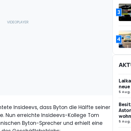
3
4
AKT
Laika
neue 
5 Aug.
Besit
ete Insideevs, dass Byton die Hälfte seiner
Aston
e. Nun erreichte Insideevs-Kollege Tom
wohne
5 Aug.
ischen Byton-Sprecher und erhielt eine