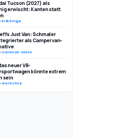
ai Tucson (2027) als
nig erwischt: Kanten statt
en
-
Erlkönige
effs Just Van: Schmaler
ntegrierter als Campervan-
native
-
Caravan Salon
as neuer V8-
rsportwagen könnte extrem
n sein
-
Gerüchte