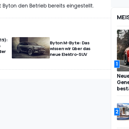
 Byton den Betrieb bereits eingestellt.
MEI
19):
Byton M-Byte: Das
s
wissen wir über das
der
neue Elektro-SUV
1
Neue
Gene
best
2