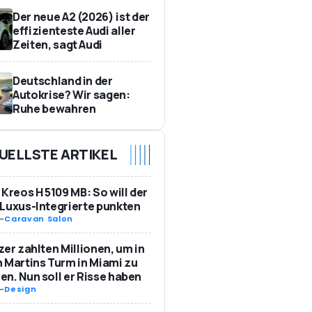
Der neue A2 (2026) ist der
effizienteste Audi aller
Zeiten, sagt Audi
Deutschland in der
Autokrise? Wir sagen:
Ruhe bewahren
UELLSTE ARTIKEL
 Kreos H 5109 MB: So will der
Luxus-Integrierte punkten
-
Caravan Salon
zer zahlten Millionen, um in
 Martins Turm in Miami zu
n. Nun soll er Risse haben
-
Design