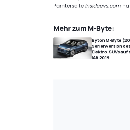
Parnterseite
Insideevs.com
hat
Mehr zum M-Byte:
Byton M-Byte (20
Serienversion de
Elektro-SUVs auf 
IAA 2019