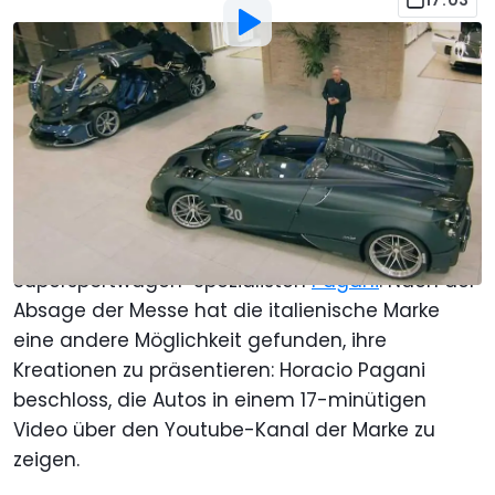
17:03
Von
: Jacob Oliva
Übersetzt von
:
Stefan Leichsenring
12. Mär. 2020
um
07:54 Uhr
Als bevorzugte Quelle Motor1.com
auf Google hinzufügen
Der Genfer Autosalon war schon immer ein
wichtiges Schaufenster für den
Supersportwagen-Spezialisten
Pagani
. Nach der
Absage der Messe hat die italienische Marke
eine andere Möglichkeit gefunden, ihre
Kreationen zu präsentieren: Horacio Pagani
beschloss, die Autos in einem 17-minütigen
Video über den Youtube-Kanal der Marke zu
zeigen.