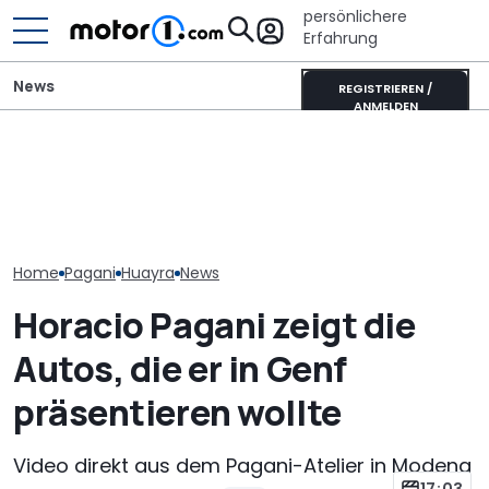
persönlichere
Erfahrung
News
REGISTRIEREN /
ANMELDEN
Der Ferrari unter den
Elektrisches 
Pagani Huayra 70
SUVs verändert sich:
AMG GT 53 4-
Derecho: 864-PS-
Neuer Purosangue
Coupé hat
Premiere in Goodwood
gesichtet
„authentische
Sechszylinder
Home
Pagani
Huayra
News
Horacio Pagani zeigt die
Autos, die er in Genf
präsentieren wollte
Video direkt aus dem Pagani-Atelier in Modena