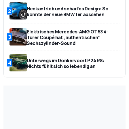
Heckantrieb und scharfes Design: So
2
könnte der neue BMW 1er aussehen
Elektrisches Mercedes-AMG GT 53 4-
3
Türer Coupé hat „authentischen“
Sechszylinder-Sound
Unterwegs im Donkervoort P24 RS:
4
Nichts fühlt sich so lebendig an