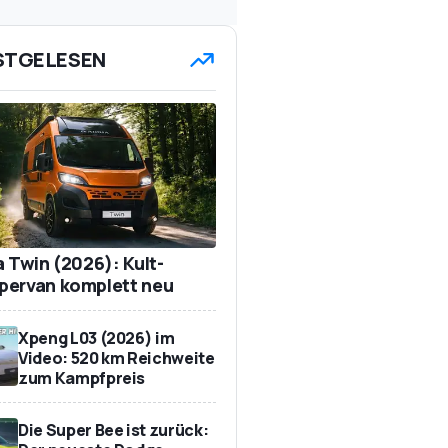
STGELESEN
a Twin (2026): Kult-
ervan komplett neu
Xpeng L03 (2026) im
Video: 520 km Reichweite
zum Kampfpreis
Die Super Bee ist zurück: