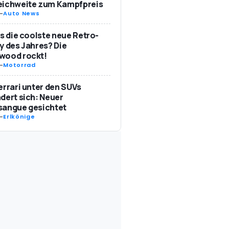
eichweite zum Kampfpreis
-
Auto News
as die coolste neue Retro-
y des Jahres? Die
wood rockt!
-
Motorrad
errari unter den SUVs
dert sich: Neuer
sangue gesichtet
-
Erlkönige