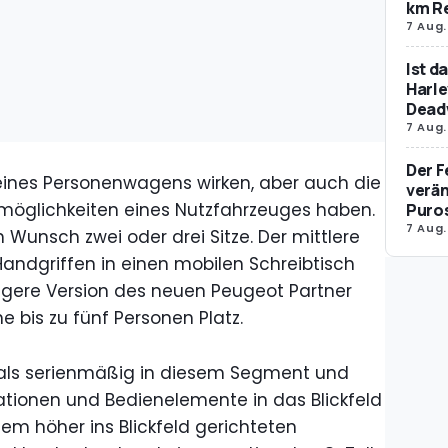
km R
7 Aug.
Ist d
Harle
Dead
7 Aug.
Der F
s eines Personenwagens wirken, aber auch die
verän
möglichkeiten eines Nutzfahrzeuges haben.
Puro
7 Aug.
 Wunsch zwei oder drei Sitze. Der mittlere
andgriffen in einen mobilen Schreibtisch
längere Version des neuen Peugeot Partner
e bis zu fünf Personen Platz.
mals serienmäßig in diesem Segment und
mationen und Bedienelemente in das Blickfeld
nem höher ins Blickfeld gerichteten