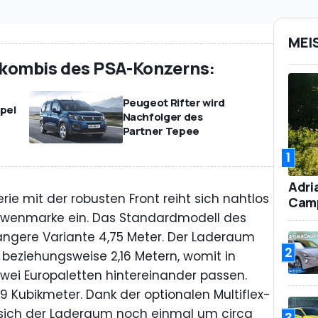
MEI
kombis des PSA-Konzerns:
Peugeot Rifter wird
Opel
Nachfolger des
Partner Tepee
1
Adri
ie mit der robusten Front reiht sich nahtlos
Camp
öwenmarke ein. Das Standardmodell des
längere Variante 4,75 Meter. Der Laderaum
2
 beziehungsweise 2,16 Metern, womit in
wei Europaletten hintereinander passen.
9 Kubikmeter. Dank der optionalen Multiflex-
t sich der Laderaum noch einmal um circa
3