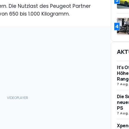
ern. Die Nutzlast des Peugeot Partner
 von 650 bis 1.000 Kilogramm.
4
AKT
It’s 
Höher
Rang
7 Aug.
Die S
neues
PS
7 Aug.
Xpeng