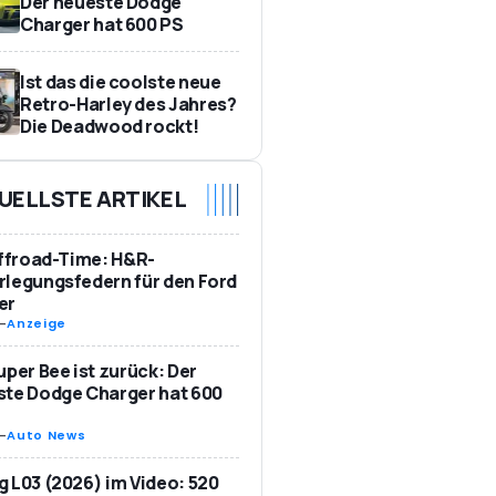
Der neueste Dodge
Charger hat 600 PS
Ist das die coolste neue
Retro-Harley des Jahres?
Die Deadwood rockt!
UELLSTE ARTIKEL
Offroad-Time: H&R-
legungsfedern für den Ford
er
-
Anzeige
uper Bee ist zurück: Der
te Dodge Charger hat 600
-
Auto News
 L03 (2026) im Video: 520