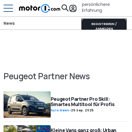
persönlichere
Erfahrung
News
REGISTRIEREN /
ANMELDEN
Peugeot Partner News
Peugeot Partner Pro Skill:
Smartes Multitool für Profis
Auto News
-
25 Sep. 2025
Kleine Vans ganz groß: Urban