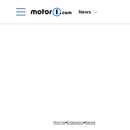
Sechszylinder-
Sound
News
Home
Daewoo
News