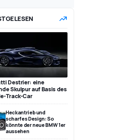
STGELESEN
ti Destrier: eine
ende Skulpur auf Basis des
de-Track-Car
Heckantrieb und
scharfes Design: So
könnte der neue BMW 1er
aussehen