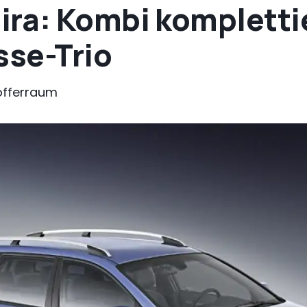
ra: Kombi kompletti
se-Trio
Kofferraum