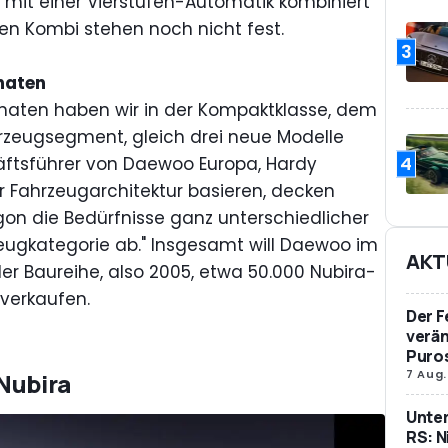
mit einer Vierstufen-Automatik kombiniert
uen Kombi stehen noch nicht fest.
3
onaten
naten haben wir in der Kompaktklasse, dem
rzeugsegment, gleich drei neue Modelle
4
häftsführer von Daewoo Europa, Hardy
er Fahrzeugarchitektur basieren, decken
gon die Bedürfnisse ganz unterschiedlicher
eugkategorie ab." Insgesamt will Daewoo im
AKT
der Baureihe, also 2005, etwa 50.000 Nubira-
 verkaufen.
Der F
verän
Puro
7 Aug.
Nubira
Unte
RS: N