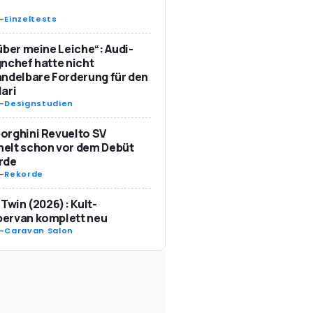
-
Einzeltests
über meine Leiche“: Audi-
nchef hatte nicht
ndelbare Forderung für den
ari
-
Designstudien
orghini Revuelto SV
elt schon vor dem Debüt
rde
-
Rekorde
 Twin (2026): Kult-
ervan komplett neu
-
Caravan Salon