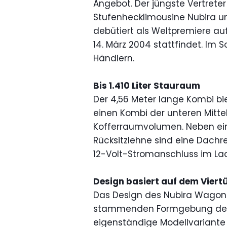
Angebot. Der jüngste Vertreter
Stufenhecklimousine Nubira un
debütiert als Weltpremiere au
14. März 2004 stattfindet. Im
Händlern.
Bis 1.410 Liter Stauraum
Der 4,56 Meter lange Kombi biet
einen Kombi der unteren Mittel
Kofferraumvolumen. Neben ein
Rücksitzlehne sind eine Dachre
12-Volt-Stromanschluss im Lad
Design basiert auf dem Viert
Das Design des Nubira Wagon b
stammenden Formgebung des N
eigenständige Modellvariante 