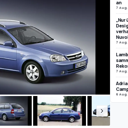
an
7 Aug.
„Nur 
Desig
verha
Nuvol
7 Aug.
Lamb
samm
Reko
7 Aug.
Adria
Camp
6 Aug.