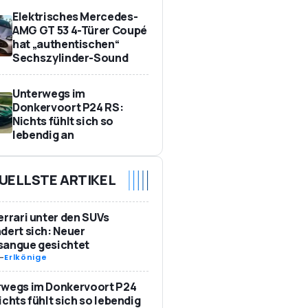
Elektrisches Mercedes-
AMG GT 53 4-Türer Coupé
hat „authentischen“
Sechszylinder-Sound
Unterwegs im
Donkervoort P24 RS:
Nichts fühlt sich so
lebendig an
UELLSTE ARTIKEL
errari unter den SUVs
dert sich: Neuer
sangue gesichtet
-
Erlkönige
rwegs im Donkervoort P24
ichts fühlt sich so lebendig