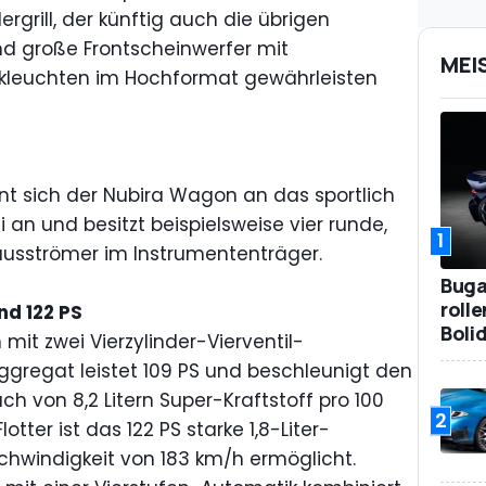
grill, der künftig auch die übrigen
nd große Frontscheinwerfer mit
MEI
kleuchten im Hochformat gewährleisten
hnt sich der Nubira Wagon an das sportlich
an und besitzt beispielsweise vier runde,
1
usströmer im Instrumententräger.
Bugat
roll
nd 122 PS
Boli
 mit zwei Vierzylinder-Vierventil-
Aggregat leistet 109 PS und beschleunigt den
ch von 8,2 Litern Super-Kraftstoff pro 100
2
otter ist das 122 PS starke 1,8-Liter-
chwindigkeit von 183 km/h ermöglicht.