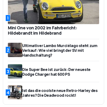
1
Mini One von 2002 im Fahrbericht:
Hildebrandt im Hildebrand
Ultimativer Lambo Murciélago steht zum
2
Verkauf: Wie viel bringt der SV mit
Handschaltung?
Die Super Bee ist zurück: Der neueste
3
Dodge Charger hat 600 PS
Ist das die coolste neue Retro-Harley des
4
Jahres? Die Deadwood rockt!