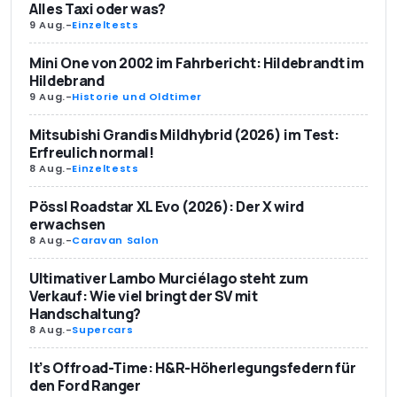
Alles Taxi oder was?
9 Aug.
-
Einzeltests
Mini One von 2002 im Fahrbericht: Hildebrandt im
Hildebrand
9 Aug.
-
Historie und Oldtimer
Mitsubishi Grandis Mildhybrid (2026) im Test:
Erfreulich normal!
8 Aug.
-
Einzeltests
Pössl Roadstar XL Evo (2026): Der X wird
erwachsen
8 Aug.
-
Caravan Salon
Ultimativer Lambo Murciélago steht zum
Verkauf: Wie viel bringt der SV mit
Handschaltung?
8 Aug.
-
Supercars
It’s Offroad-Time: H&R-Höherlegungsfedern für
den Ford Ranger