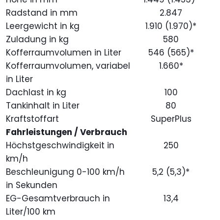
Radstand in mm
2.847
Leergewicht in kg
1.910 (1.970)*
Zuladung in kg
580
Kofferraumvolumen in Liter
546 (565)*
Kofferraumvolumen, variabel
1.660*
in Liter
Dachlast in kg
100
Tankinhalt in Liter
80
Kraftstoffart
SuperPlus
Fahrleistungen / Verbrauch
Höchstgeschwindigkeit in
250
km/h
Beschleunigung 0-100 km/h
5,2 (5,3)*
in Sekunden
EG-Gesamtverbrauch in
13,4
Liter/100 km