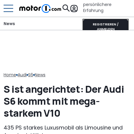
persönlichere
Erfahrung
News
REGISTRIEREN /
ANMELDEN
„Nur über mein
Toyota Corolla Touring
Audi-Designch
Audi tarnt den neuen S6
Sports (2026) im Test:
nicht verhand
nicht einmal mehr
Alles Taxi oder was?
Forderung für
Nuvolari
Home
Audi
S6
News
S ist angerichtet: Der Audi
S6 kommt mit mega-
starkem V10
435 PS starkes Luxusmobil als Limousine und