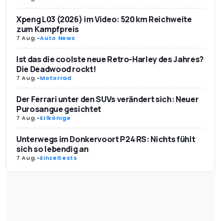
Xpeng L03 (2026) im Video: 520 km Reichweite
zum Kampfpreis
7 Aug.
-
Auto News
Ist das die coolste neue Retro-Harley des Jahres?
Die Deadwood rockt!
7 Aug.
-
Motorrad
Der Ferrari unter den SUVs verändert sich: Neuer
Purosangue gesichtet
7 Aug.
-
Erlkönige
Unterwegs im Donkervoort P24 RS: Nichts fühlt
sich so lebendig an
7 Aug.
-
Einzeltests