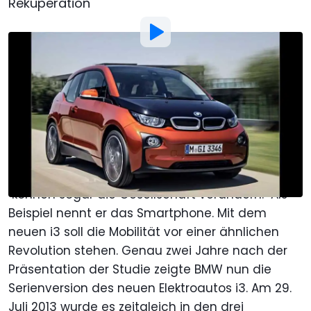
Rekuperation
Von
:
Stefan Leichsenring
29. Jul. 2013
um
15:33 Uhr
Als bevorzugte Quelle Motor1.com
auf Google hinzufügen
"Wirklich revolutionäre Innovationen", so BMW-
Chef Norbert Reithofer heute in New York,
"können sogar die Gesellschaft verändern." Als
Beispiel nennt er das Smartphone. Mit dem
neuen i3 soll die Mobilität vor einer ähnlichen
Revolution stehen. Genau zwei Jahre nach der
Präsentation der Studie zeigte BMW nun die
Serienversion des neuen Elektroautos i3. Am 29.
Juli 2013 wurde es zeitgleich in den drei