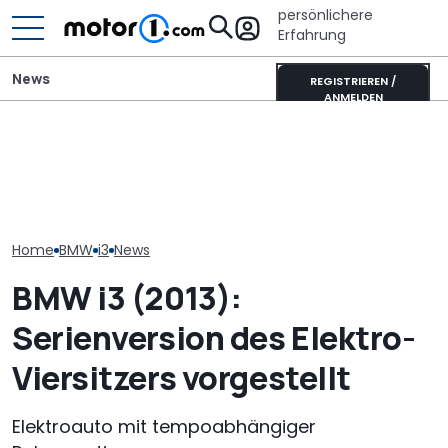
persönlichere
Erfahrung
News
REGISTRIEREN /
ANMELDEN
Ultimativer Lambo
Heckantrieb u
Erwischt: Hier fährt der
Murciélago steht zum
scharfes Desig
neue BMW i3 Touring für
Verkauf: Wie viel bringt
könnte der ne
2027
der SV mit
aussehen
Handschaltung?
Home
BMW
i3
News
BMW i3 (2013):
Serienversion des Elektro-
Viersitzers vorgestellt
Elektroauto mit tempoabhängiger