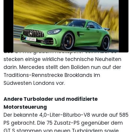
24. Jun. 2016
um
11:57 Uhr
Als bevorzugte Quelle Motor1.com
auf Google hinzufügen
Auf den ersten Blick mag der neue Mercedes-
AMG GT R nur eine leistungsgesteigerte Version
des GT mit großem Heckspoiler sein. Aber es
stecken einige wirkliche technische Neuheiten
darin. Mercedes stellt den Boliden nun auf der
Traditions-Rennstrecke Brooklands im
Südwesten Londons vor.
Andere Turbolader und modifizierte
Motorsteuerung
Der bekannte 4,0-Liter-Biturbo-V8 wurde auf 585
PS gebracht. Die 75 Zusatz-PS gegenüber dem
GT S stammen von neuen Turboladern sowie