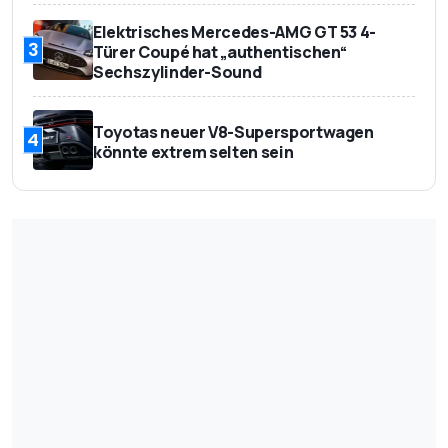
Elektrisches Mercedes-AMG GT 53 4-
3
Türer Coupé hat „authentischen“
Sechszylinder-Sound
Toyotas neuer V8-Supersportwagen
4
könnte extrem selten sein