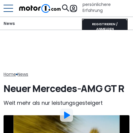
persönlichere
Erfahrung
News
REGISTRIEREN /
ANMELDEN
Ein Mercedes-Manager
Elektrisches 
soll gesagt haben, den
Adria Twin (2026): Kult-
AMG GT 53 4-
elektrischen GT „sollte es
Campervan komplett
Coupé hat
nicht geben“
neu
„authentische
Sechszylinder
Home
News
Neuer Mercedes-AMG GT R
Weit mehr als nur leistungsgesteigert
Von
:
Stefan Leichsenring