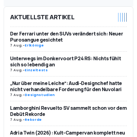
AKTUELLSTE ARTIKEL
Der Ferrari unter den SUVs verändert sich: Neuer
Purosangue gesichtet
7 Aug.
-
Erlkönige
Unterwegs im Donkervoort P24 RS: Nichts fühlt
sich so lebendig an
7 Aug.
-
Einzeltests
„Nur über meine Leiche“: Audi-Designchef hatte
nicht verhandelbare Forderung für den Nuvolari
7 Aug.
-
Designstudien
Lamborghini Revuelto SV sammelt schon vor dem
Debüt Rekorde
7 Aug.
-
Rekorde
Adria Twin (2026): Kult-Campervan komplett neu