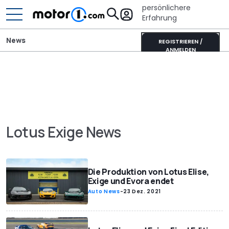
persönlichere
Erfahrung
News
REGISTRIEREN /
ANMELDEN
Lotus Exige News
Die Produktion von Lotus Elise,
Exige und Evora endet
Auto News
-
23 Dez. 2021