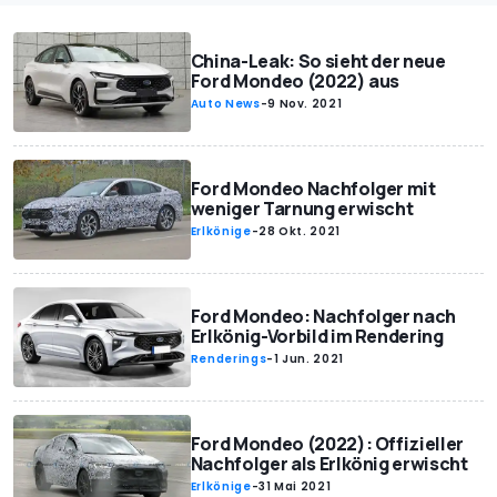
China-Leak: So sieht der neue
Ford Mondeo (2022) aus
Auto News
-
9 Nov. 2021
Ford Mondeo Nachfolger mit
weniger Tarnung erwischt
Erlkönige
-
28 Okt. 2021
Ford Mondeo: Nachfolger nach
Erlkönig-Vorbild im Rendering
Renderings
-
1 Jun. 2021
Ford Mondeo (2022): Offizieller
Nachfolger als Erlkönig erwischt
Erlkönige
-
31 Mai 2021