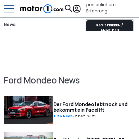
persönlichere
Erfahrung
News
REGISTRIEREN /
ANMELDEN
Ford Mondeo News
Der Ford Mondeo lebt noch und
bekommt ein Facelift
Auto News
-
2 Dez. 2025