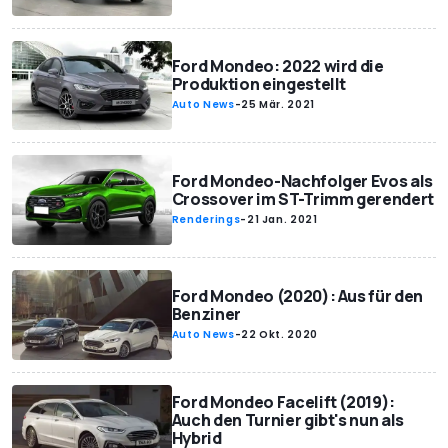
Ford Mondeo: 2022 wird die
Produktion eingestellt
Auto News
-
25 Mär. 2021
Ford Mondeo-Nachfolger Evos als
Crossover im ST-Trimm gerendert
Renderings
-
21 Jan. 2021
Ford Mondeo (2020): Aus für den
Benziner
Auto News
-
22 Okt. 2020
Ford Mondeo Facelift (2019):
Auch den Turnier gibt's nun als
Hybrid