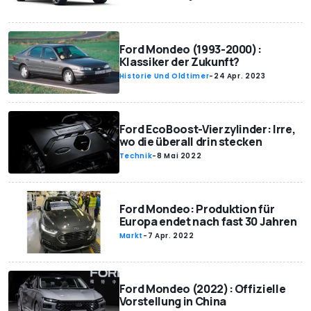
Ford Mondeo (1993-2000):
Klassiker der Zukunft?
Historie Und Oldtimer
-
24 Apr. 2023
Ford EcoBoost-Vierzylinder: Irre,
wo die überall drin stecken
Technik
-
8 Mai 2022
Ford Mondeo: Produktion für
Europa endet nach fast 30 Jahren
Markt
-
7 Apr. 2022
Ford Mondeo (2022): Offizielle
Vorstellung in China