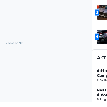
3
4
AKT
Adria
Camp
6 Aug.
Neuz
Autom
6 Aug.