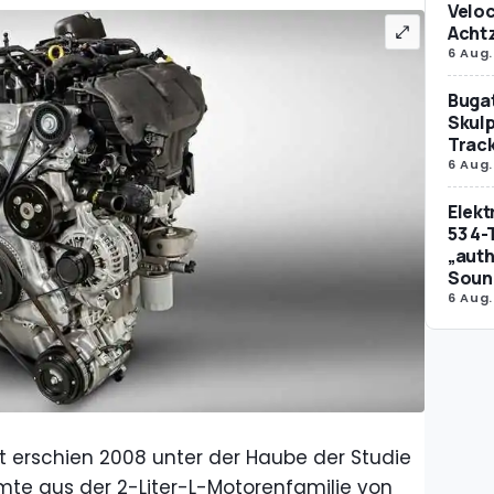
Veloc
Achtz
6 Aug.
Bugat
Skulp
Trac
6 Aug.
Elek
53 4-
„auth
Soun
6 Aug.
st erschien 2008 unter der Haube der Studie
mmte aus der 2-Liter-L-Motorenfamilie von