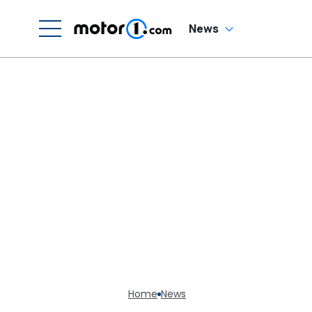
News
Home
News