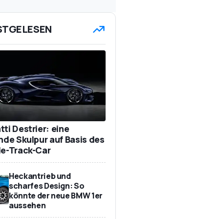
STGELESEN
ti Destrier: eine
ende Skulpur auf Basis des
de-Track-Car
Heckantrieb und
scharfes Design: So
könnte der neue BMW 1er
aussehen