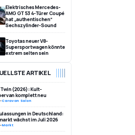
Elektrisches Mercedes-
AMG GT 53 4-Türer Coupé
hat „authentischen“
Sechszylinder-Sound
Toyotas neuer V8-
Supersportwagen könnte
extrem selten sein
UELLSTE ARTIKEL
 Twin (2026): Kult-
ervan komplett neu
-
Caravan Salon
ulassungen in Deutschland:
arkt wächst im Juli 2026
-
Markt