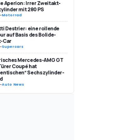
e Aperion: Irrer Zweitakt-
ylinder mit 280 PS
-
Motorrad
ti Destrier: eine rollende
ur auf Basis des Bolide-
k-Car
-
Supercars
trisches Mercedes-AMG GT
Türer Coupé hat
entischen“ Sechszylinder-
d
-
Auto News