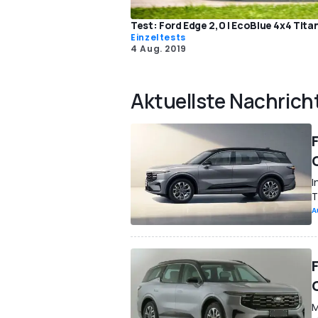
Test: Ford Edge 2,0 l EcoBlue 4x4 Tit
Einzeltests
4 Aug. 2019
Aktuellste Nachrich
F
I
T
A
M