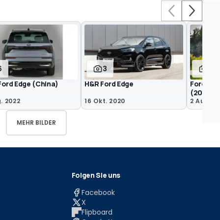
6
3
2
Ford Edge (China)
H&R Ford Edge
Ford Edg
(2019)
. 2022
16 Okt. 2020
2 Aug. 2
MEHR BILDER
Folgen Sie uns
Facebook
X
Flipboard