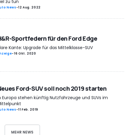
iel zu tun
uto News
-
12 Aug. 2022
H&R-Sportfedern für den Ford Edge
lare Kante: Upgrade für das Mittelklasse-SUV
nzeige
-
16 Okt. 2020
Neues Ford-SUV soll noch 2019 starten
n Europa stehen künftig Nutzfahrzeuge und SUVs im
ittelpunkt
uto News
-
11 Feb. 2019
MEHR NEWS