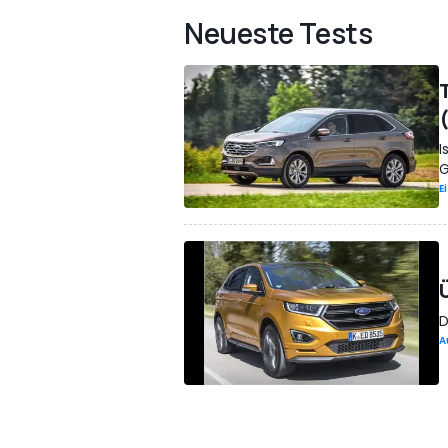
Neueste Tests
I
G
E
D
A