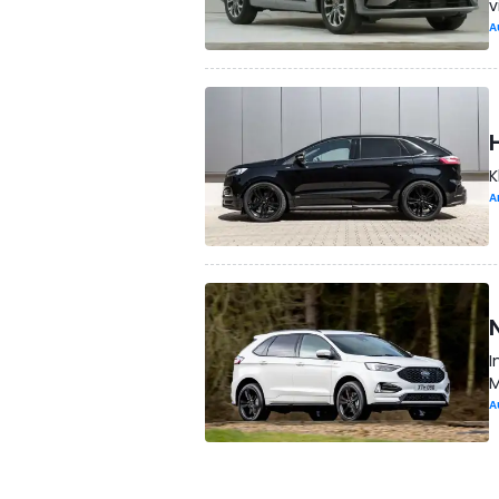
v
A
K
A
I
M
A