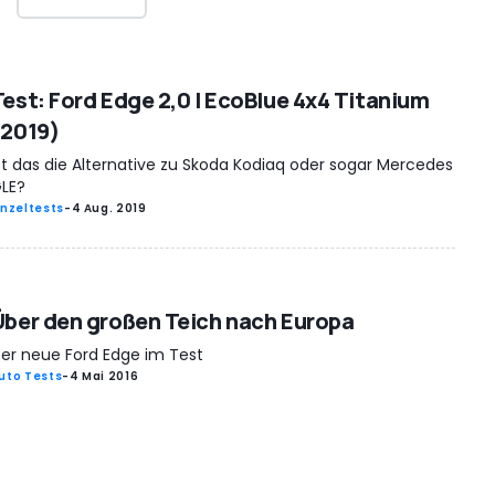
Test: Ford Edge 2,0 l EcoBlue 4x4 Titanium
(2019)
st das die Alternative zu Skoda Kodiaq oder sogar Mercedes
LE?
inzeltests
-
4 Aug. 2019
Über den großen Teich nach Europa
er neue Ford Edge im Test
uto Tests
-
4 Mai 2016