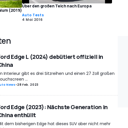
Über den großen Teich nach Europa
anium (2019)
Auto Tests
4 Mai 2016
ten
ord Edge L (2024) debütiert offiziell in
China
m Interieur gibt es drei Sitzreihen und einen 27 Zoll großen
ouchscreen ...
uto News
-
28 Feb. 2023
Ford Edge (2023): Nächste Generation in
China enthüllt
it dem bisherigen Edge hat dieses SUV aber nicht mehr