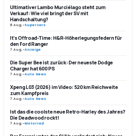
Ultimativer Lambo Murciélago steht zum
Verkauf: Wie viel bringt der SV mit
Handschaltung?
8 Aug.
-
Supercars
It’s Offroad-Time: H&R-Höherlegungsfedern für
den Ford Ranger
7 Aug.
-
Anzeige
Die Super Bee ist zurück: Der neueste Dodge
Charger hat 600 PS
7 Aug.
-
Auto News
Xpeng L03 (2026) im Video: 520 km Reichweite
zum Kampfpreis
7 Aug.
-
Auto News
Ist das die coolste neue Retro-Harley des Jahres?
Die Deadwood rockt!
7 Aug.
-
Motorrad