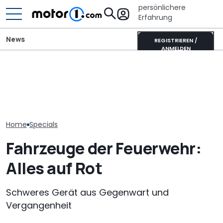
persönlichere
Erfahrung
News
REGISTRIEREN /
ANMELDEN
Ultimativer Lambo
GWM Ora 5 vs. VW T-Roc:
Murciélago steht zum
VW Golf GTI Ed
China-Neuling gegen
Verkauf: Wie viel bringt
Werksabholung
Kompakt-Platzhirsch
der SV mit
Autostadt im 
Handschaltung?
Home
Specials
Fahrzeuge der Feuerwehr:
Alles auf Rot
Schweres Gerät aus Gegenwart und
Vergangenheit