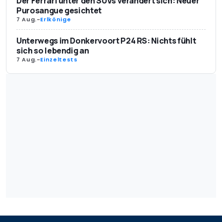
Der Ferrari unter den SUVs verändert sich: Neuer
Purosangue gesichtet
7 Aug.
-
Erlkönige
Unterwegs im Donkervoort P24 RS: Nichts fühlt
sich so lebendig an
7 Aug.
-
Einzeltests