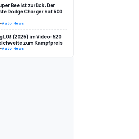
uper Bee ist zurück: Der
te Dodge Charger hat 600
-
Auto News
 L03 (2026) im Video: 520
eichweite zum Kampfpreis
-
Auto News