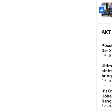
4
AKT
Pössl
Der X
8 Aug.
Ultim
steht
bring
8 Aug.
It’s 
Höher
Rang
7 Aug.