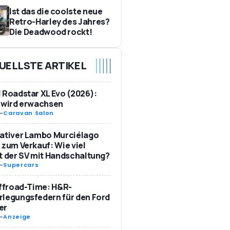
Ist das die coolste neue
Retro-Harley des Jahres?
Die Deadwood rockt!
UELLSTE ARTIKEL
 Roadstar XL Evo (2026):
 wird erwachsen
-
Caravan Salon
ativer Lambo Murciélago
 zum Verkauf: Wie viel
t der SV mit Handschaltung?
-
Supercars
Offroad-Time: H&R-
legungsfedern für den Ford
er
-
Anzeige