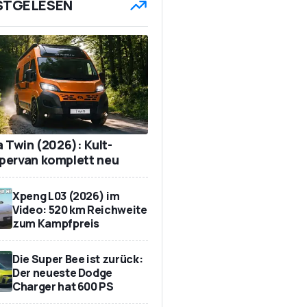
STGELESEN
a Twin (2026): Kult-
ervan komplett neu
Xpeng L03 (2026) im
Video: 520 km Reichweite
zum Kampfpreis
Die Super Bee ist zurück:
Der neueste Dodge
Charger hat 600 PS