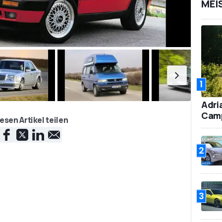
MEI
1
Adri
Camp
esen Artikel teilen
2
3