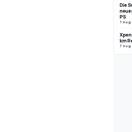
Die S
neues
PS
7 Aug.
Xpeng
km R
7 Aug.