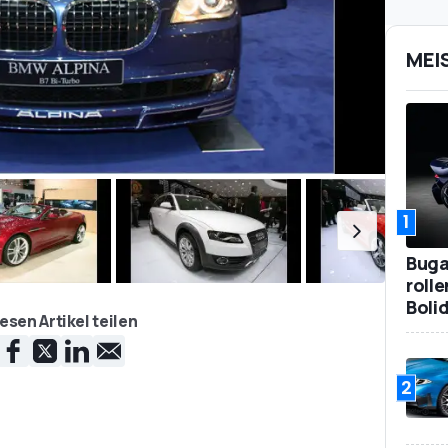
MEI
1
Bugat
roll
Boli
esen Artikel teilen
2