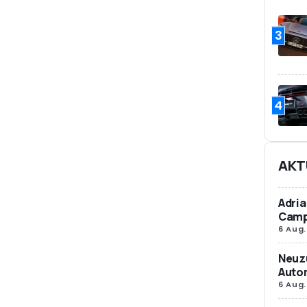
3
4
AKT
Adria
Camp
6 Aug.
Neuz
Autom
6 Aug.