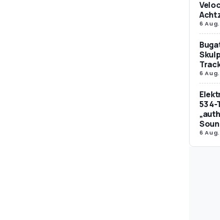
Veloc
Achtz
6 Aug.
Bugat
Skulp
Trac
6 Aug.
Elek
53 4-
„auth
Soun
6 Aug.