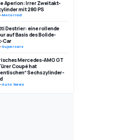
e Aperion: Irrer Zweitakt-
ylinder mit 280 PS
-
Motorrad
ti Destrier: eine rollende
ur auf Basis des Bolide-
k-Car
-
Supercars
trisches Mercedes-AMG GT
Türer Coupé hat
entischen“ Sechszylinder-
d
-
Auto News