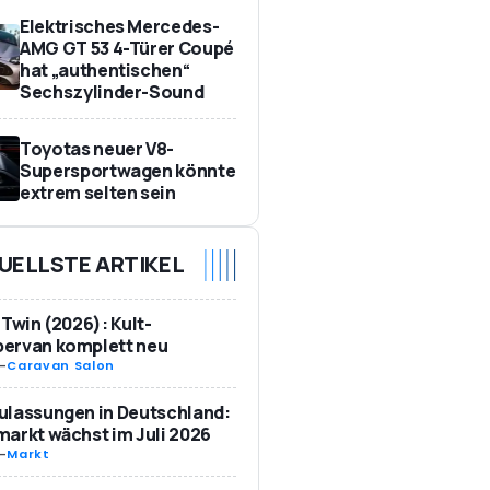
Elektrisches Mercedes-
AMG GT 53 4-Türer Coupé
hat „authentischen“
Sechszylinder-Sound
Toyotas neuer V8-
Supersportwagen könnte
extrem selten sein
UELLSTE ARTIKEL
 Twin (2026): Kult-
ervan komplett neu
-
Caravan Salon
ulassungen in Deutschland:
arkt wächst im Juli 2026
-
Markt