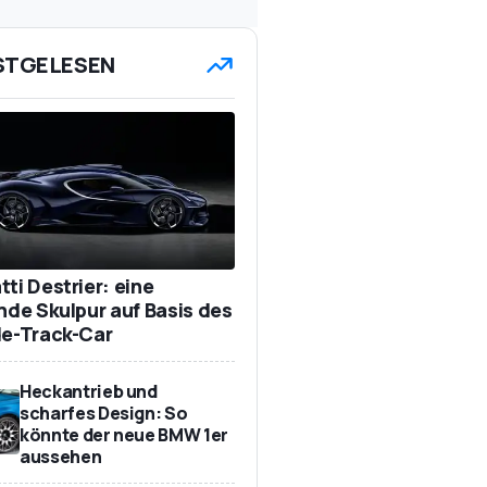
STGELESEN
ti Destrier: eine
ende Skulpur auf Basis des
de-Track-Car
Heckantrieb und
scharfes Design: So
könnte der neue BMW 1er
aussehen