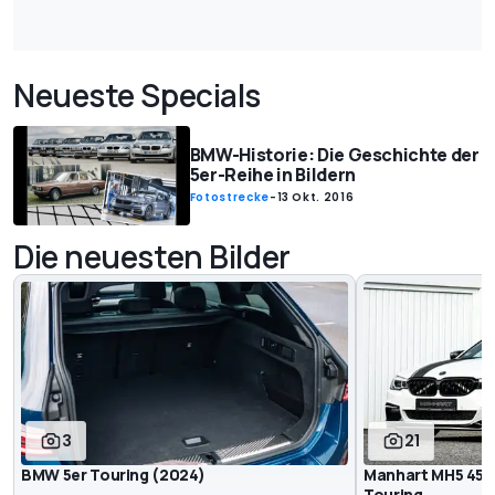
Neueste Specials
BMW-Historie: Die Geschichte der
5er-Reihe in Bildern
Fotostrecke
-
13 Okt. 2016
Die neuesten Bilder
3
21
BMW 5er Touring (2024)
Manhart MH5 450
Touring