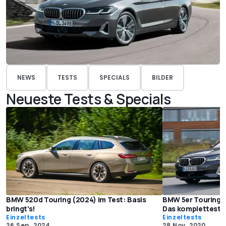
NEWS
TESTS
SPECIALS
BILDER
Neueste Tests & Specials
BMW 520d Touring (2024) im Test: Basis
BMW 5er Touring (
bringt's!
Das kompletteste
Einzeltests
Einzeltests
26 Sep. 2024
28 Nov. 2020