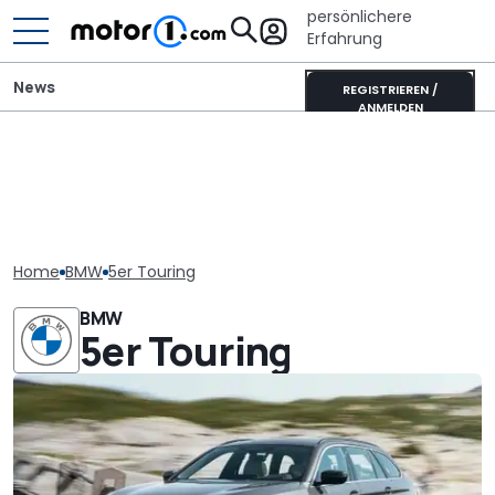
persönlichere
Erfahrung
News
REGISTRIEREN /
ANMELDEN
Home
BMW
5er Touring
BMW
5er Touring