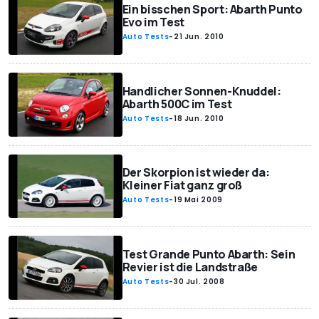
Ein bisschen Sport: Abarth Punto
Evo im Test
Auto Tests
-
21 Jun. 2010
Handlicher Sonnen-Knuddel:
Abarth 500C im Test
Auto Tests
-
18 Jun. 2010
Der Skorpion ist wieder da:
Kleiner Fiat ganz groß
Auto Tests
-
19 Mai 2009
Test Grande Punto Abarth: Sein
Revier ist die Landstraße
Auto Tests
-
30 Jul. 2008