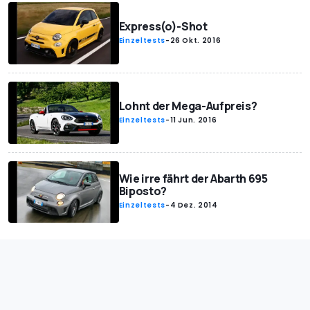
Express(o)-Shot
Einzeltests
-
26 Okt. 2016
Lohnt der Mega-Aufpreis?
Einzeltests
-
11 Jun. 2016
Wie irre fährt der Abarth 695
Biposto?
Einzeltests
-
4 Dez. 2014