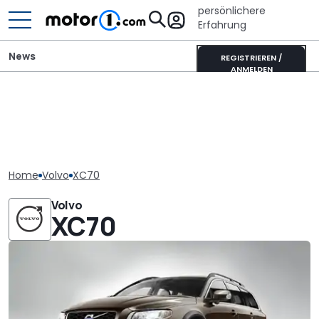
persönlichere
Erfahrung
News
REGISTRIEREN /
ANMELDEN
Home
Volvo
XC70
Volvo
XC70