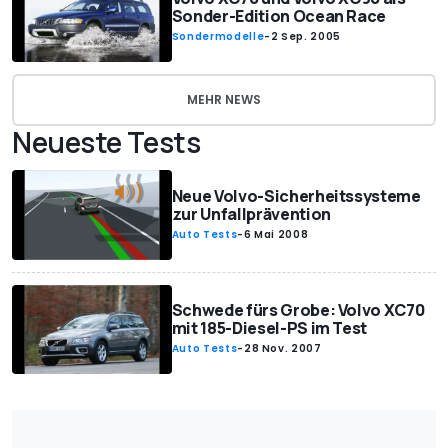
Sonder-Edition Ocean Race
Sondermodelle
-
2 Sep. 2005
MEHR NEWS
Neueste Tests
Neue Volvo-Sicherheitssysteme
zur Unfallprävention
Auto Tests
-
6 Mai 2008
Schwede fürs Grobe: Volvo XC70
mit 185-Diesel-PS im Test
Auto Tests
-
28 Nov. 2007