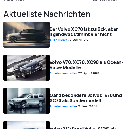
Aktuellste Nachrichten
Der Volvo XC70 ist zurück, aber
irgendwas stimmt hier nicht
Auto News
-
7 Mai 2025
Volvo V70, XC70, XC90 als Ocean-
Race-Modelle
Sondermodelle
-
22 Apr. 2008
Ganz besondere Volvos: V70 und
XC70 als Sondermodell
Sondermodelle
-
2 Jun. 2006
Volvo XC70 und Volvo XC90 als