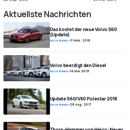
Aktuellste Nachrichten
Das kostet der neue Volvo S60
(Update)
Auto News
-
21 Mär. 2019
Volvo beerdigt den Diesel
Auto News
-
16 Mai 2018
Update S60/V60 Polestar 2018
Auto News
-
28 Aug. 2017
Thors-Hammer von Heico: Neuer