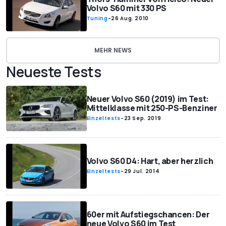
Volvo S60 mit 330 PS
Tuning
-
26 Aug. 2010
MEHR NEWS
Neueste Tests
Neuer Volvo S60 (2019) im Test:
Mittelklasse mit 250-PS-Benziner
Einzeltests
-
23 Sep. 2019
Volvo S60 D4: Hart, aber herzlich
Einzeltests
-
29 Jul. 2014
60er mit Aufstiegschancen: Der
neue Volvo S60 im Test