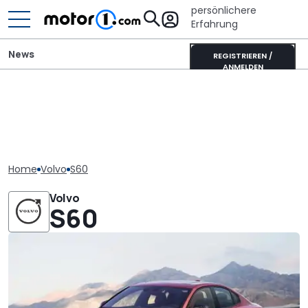
persönlichere
Erfahrung
News
REGISTRIEREN /
ANMELDEN
Home
Volvo
S60
Volvo
S60