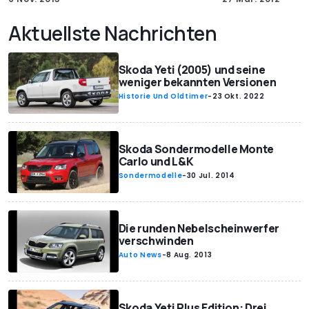
Aktuellste Nachrichten
Skoda Yeti (2005) und seine
weniger bekannten Versionen
Historie Und Oldtimer
-
23 Okt. 2022
Skoda Sondermodelle Monte
Carlo und L&K
Sondermodelle
-
30 Jul. 2014
Die runden Nebelscheinwerfer
verschwinden
Auto News
-
8 Aug. 2013
Skoda Yeti Plus Edition: Drei