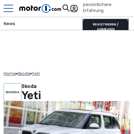
persönlichere
Erfahrung
News
REGISTRIEREN /
ANMELDEN
Home
Skoda
Yeti
Skoda
Yeti