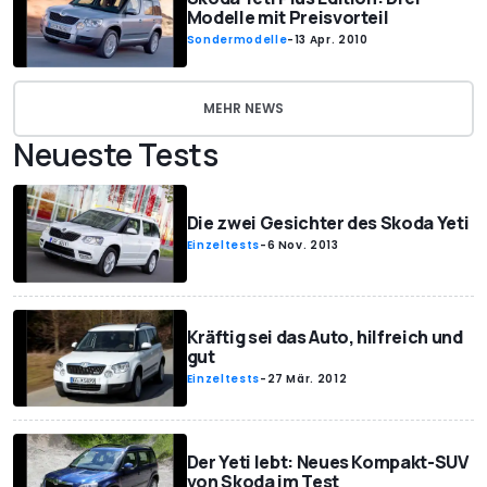
Modelle mit Preisvorteil
Sondermodelle
-
13 Apr. 2010
MEHR NEWS
Neueste Tests
Die zwei Gesichter des Skoda Yeti
Einzeltests
-
6 Nov. 2013
Kräftig sei das Auto, hilfreich und
gut
Einzeltests
-
27 Mär. 2012
Der Yeti lebt: Neues Kompakt-SUV
von Skoda im Test