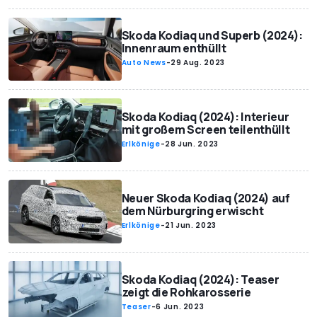
Skoda Kodiaq und Superb (2024):
Innenraum enthüllt
Auto News
-
29 Aug. 2023
Skoda Kodiaq (2024): Interieur
mit großem Screen teilenthüllt
Erlkönige
-
28 Jun. 2023
Neuer Skoda Kodiaq (2024) auf
dem Nürburgring erwischt
Erlkönige
-
21 Jun. 2023
Skoda Kodiaq (2024): Teaser
zeigt die Rohkarosserie
Teaser
-
6 Jun. 2023