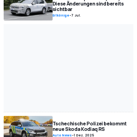
Diese Änderungen sind bereits
sichtbar
Erlkönige
-
7 Jul.
Tschechische Polizei bekommt
neue Skoda Kodiaq RS
Auto News
-
1 Dez. 2025