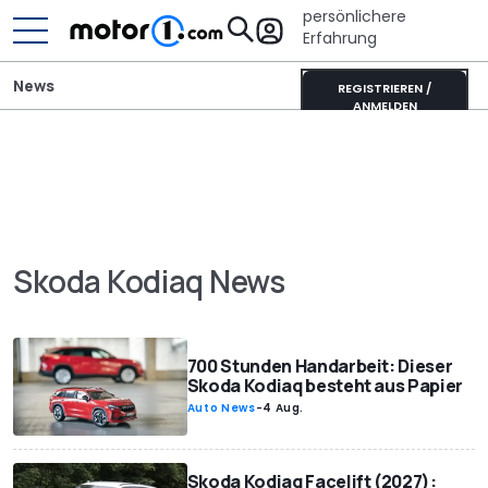
persönlichere
Erfahrung
News
REGISTRIEREN /
ANMELDEN
Skoda Kodiaq News
700 Stunden Handarbeit: Dieser
Skoda Kodiaq besteht aus Papier
Auto News
-
4 Aug.
Skoda Kodiaq Facelift (2027):