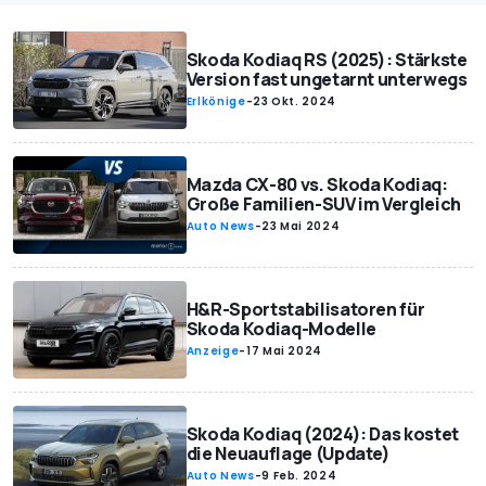
Skoda Kodiaq RS (2025): Stärkste
Version fast ungetarnt unterwegs
Erlkönige
-
23 Okt. 2024
Mazda CX-80 vs. Skoda Kodiaq:
Große Familien-SUV im Vergleich
Auto News
-
23 Mai 2024
H&R-Sportstabilisatoren für
Skoda Kodiaq-Modelle
Anzeige
-
17 Mai 2024
Skoda Kodiaq (2024): Das kostet
die Neuauflage (Update)
Auto News
-
9 Feb. 2024