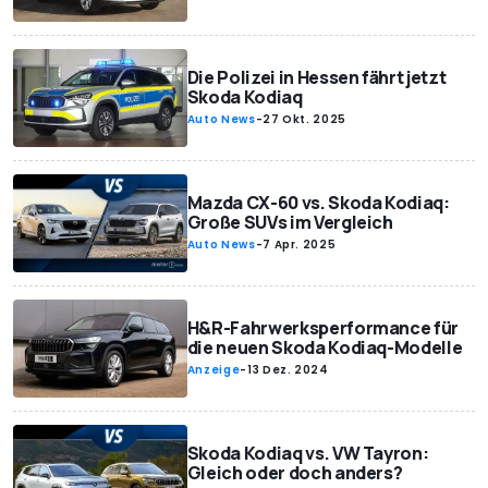
Die Polizei in Hessen fährt jetzt
Skoda Kodiaq
Auto News
-
27 Okt. 2025
Mazda CX-60 vs. Skoda Kodiaq:
Große SUVs im Vergleich
Auto News
-
7 Apr. 2025
H&R-Fahrwerksperformance für
die neuen Skoda Kodiaq-Modelle
Anzeige
-
13 Dez. 2024
Skoda Kodiaq vs. VW Tayron:
Gleich oder doch anders?