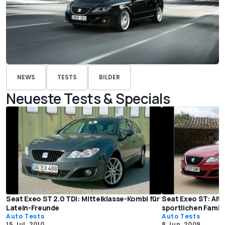
NEWS
TESTS
BILDER
Neueste Tests & Specials
Seat Exeo ST 2.0 TDI: Mittelklasse-Kombi für
Seat Exeo ST: Alte
Latein-Freunde
sportlichen Famil
Auto Tests
Auto Tests
15 Jul. 2010
8 Jun. 2009