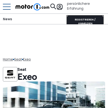
persönlichere
Erfahrung
News
REGISTRIEREN /
ANMELDEN
Home
Seat
Exeo
Seat
Exeo