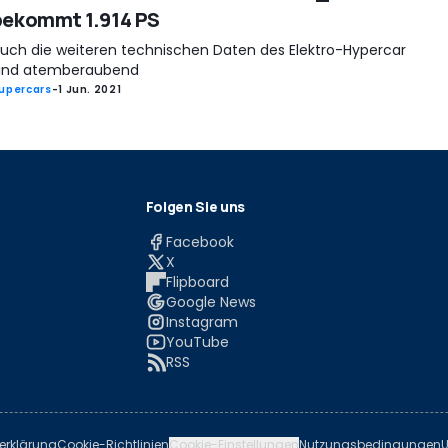
bekommt 1.914 PS
uch die weiteren technischen Daten des Elektro-Hypercar
ind atemberaubend
upercars
-
1 Jun. 2021
Folgen Sie uns
Facebook
X
Flipboard
Google News
Instagram
YouTube
RSS
erklärung
Cookie-Richtlinien
Cookie-Einstellungen
Nutzungsbedingungen
U