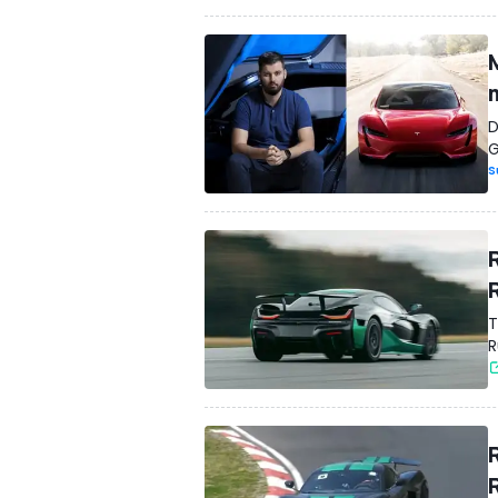
D
G
S
T
R