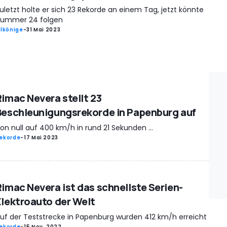
uletzt holte er sich 23 Rekorde an einem Tag, jetzt könnte
ummer 24 folgen
rlkönige
-
31 Mai 2023
Rimac Nevera stellt 23
Beschleunigungsrekorde in Papenburg auf
on null auf 400 km/h in rund 21 Sekunden ...
ekorde
-
17 Mai 2023
Rimac Nevera ist das schnellste Serien-
Elektroauto der Welt
uf der Teststrecke in Papenburg wurden 412 km/h erreicht
ekorde
-
15 Nov. 2022