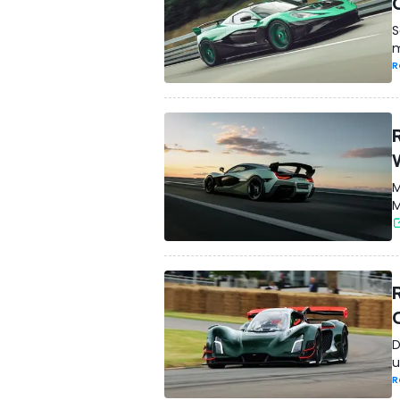
S
m
R
M
M
D
u
R