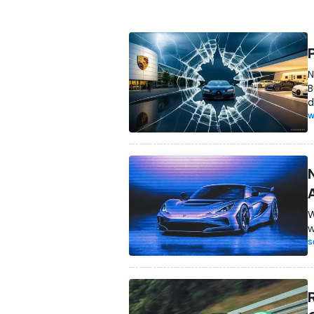
N
B
d
W
W
w
S