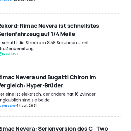
Rekord: Rimac Nevera ist schnellstes
Serienfahrzeug auf 1/4 Meile
r schafft die Strecke in 8,58 Sekunden ... mit
traßenbereifung
InsideEVs
Rimac Nevera und Bugatti Chiron im
Vergleich: Hyper-Brüder
er eine ist elektrisch, der andere hat 16 Zylinder.
nglaublich sind sie beide.
upercars
-
14 Jul. 2021
Rimac Nevera: Serienversion des C_Two