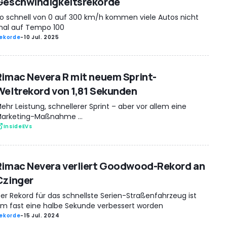
Geschwindigkeitsrekorde
o schnell von 0 auf 300 km/h kommen viele Autos nicht
al auf Tempo 100
ekorde
-
10 Jul. 2025
Rimac Nevera R mit neuem Sprint-
Weltrekord von 1,81 Sekunden
ehr Leistung, schnellerer Sprint – aber vor allem eine
arketing-Maßnahme ...
InsideEVs
Rimac Nevera verliert Goodwood-Rekord an
Czinger
er Rekord für das schnellste Serien-Straßenfahrzeug ist
m fast eine halbe Sekunde verbessert worden
ekorde
-
15 Jul. 2024