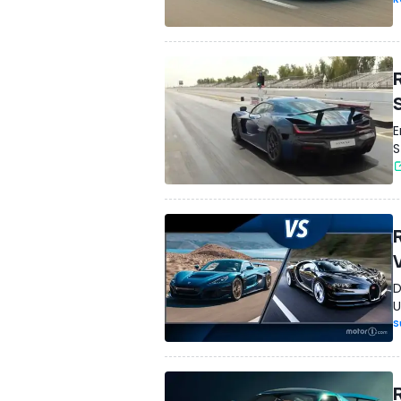
E
S
D
U
S