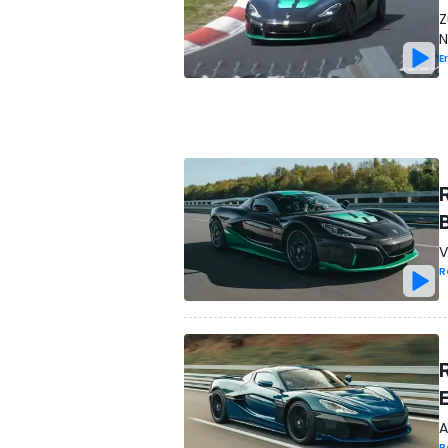
Z
N
E
V
R
A
R