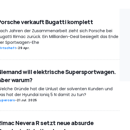
Porsche verkauft Bugatti komplett
ach Jahren der Zusammenarbeit zieht sich Porsche bei
ugatti Rimac zurück. Ein Milliarden-Deal besiegelt das Ende
er Sportwagen-Ehe
irtschaft
-
29 Apr.
Niemand will elektrische Supersportwagen.
Aber warum?
elche Gründe hat die Unlust der solventen Kunden und
as hat der Hyundai Ioniq 5 N damit zu tun?
upercars
-
21 Jul. 2025
Rimac Nevera R setzt neue absurde