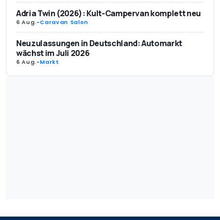
Adria Twin (2026): Kult-Campervan komplett neu
Service-Intervalle
30.000 km oder 1 Jahr
6 Aug.
-
Caravan Salon
Garantie
2 Jahre/ 12 Jahre gegen
Neuzulassungen in Deutschland: Automarkt
Durchrostung
wächst im Juli 2026
6 Aug.
-
Markt