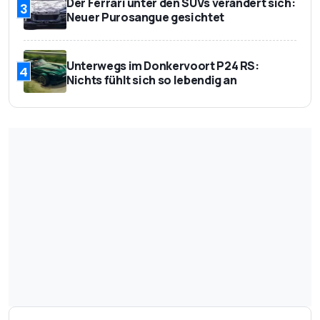
Liter
Der Ferrari unter den SUVs verändert sich:
3
Neuer Purosangue gesichtet
Anhängelast, gebremst
2.000
in kg
Unterwegs im Donkervoort P24 RS:
4
Dachlast in kg
280
Nichts fühlt sich so lebendig an
Tankinhalt in Liter
90
Kraftstoffart
Diesel
Fahrleistungen / Verbrauch
Höchstgeschwindigkeit
160
in km/h
Beschleunigung 0-100
15,0
km/h in Sekunden
EG-Gesamtverbrauch
8,2
in Liter/100 km