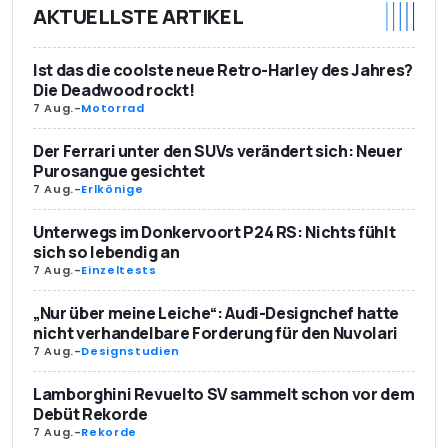
AKTUELLSTE ARTIKEL
EG-Verbrauch
10,0
innerorts in Liter/100
Ist das die coolste neue Retro-Harley des Jahres?
km
Die Deadwood rockt!
7 Aug.
-
Motorrad
EG-Verbrauch
7,2
außerorts in Liter/100
Der Ferrari unter den SUVs verändert sich: Neuer
km
Purosangue gesichtet
7 Aug.
-
Erlkönige
CO2-Emission in g/km
220
Unterwegs im Donkervoort P24 RS: Nichts fühlt
sich so lebendig an
Schadstoffklasse
Euro 4
7 Aug.
-
Einzeltests
Fixkosten
„Nur über meine Leiche“: Audi-Designchef hatte
nicht verhandelbare Forderung für den Nuvolari
Haftpflicht-Klasse
21
7 Aug.
-
Designstudien
Teilkasko-Klasse
20
Lamborghini Revuelto SV sammelt schon vor dem
Debüt Rekorde
Vollkasko-Klasse
21
7 Aug.
-
Rekorde