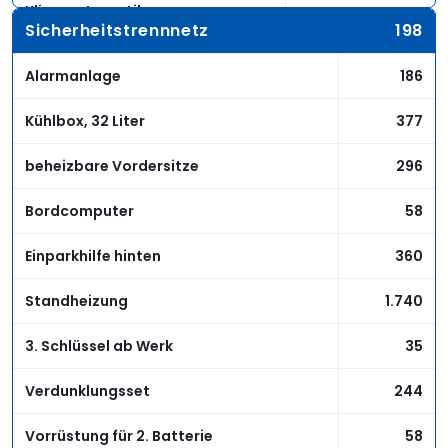
Klimaautomatik
-
Sicherheitstrennnetz
198
Zentralverriegelung mit Fernbed.
Serie
Alarmanlage
186
Bildschirmnavigation
2.204
Kühlbox, 32 Liter
377
CD-Radio
638
beheizbare Vordersitze
296
elektr. Schiebedach
-
Bordcomputer
58
Metalliclackierung
673
Einparkhilfe hinten
360
Leichtmetallfelgen
905
Standheizung
1.740
Sitzhöheneinstellung
Serie
3. Schlüssel ab Werk
35
Nebelscheinwerfer
244
Verdunklungsset
244
Anhängevorrichtung
522
Vorrüstung für 2. Batterie
58