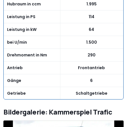
Hubraum in ccm
1.995
Leistung in PS
114
Leistung in kW
64
bei U/min
1.500
Drehmoment in Nm
290
Antrieb
Frontantrieb
Gänge
6
Getriebe
Schaltgetriebe
Fahrwerk
Bildergalerie: Kammerspiel Trafic
Spurweite vorn in mm
1.615