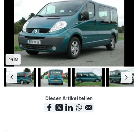
Spurweite hinten in mm
1.630
Radaufhängung vorn
McPherson-Federbeine,
Schraubenfedern,
Querstabilisator
Radaufhängung hinten
Torsionsachse,
Längslenker,
Schraubenfedern,
18
Panhardstab
Bremsen vorn
Scheiben, innenbelüftet
(305 mm)
Bremsen hinten
Scheiben (280 mm)
Diesen Artikel teilen
Wendekreis in m
11,84
Räder, Reifen vorn
205/65 R 16 auf 6,0 J x 16