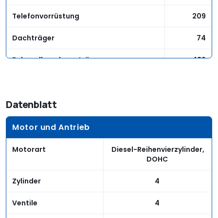
Telefonvorrüstung
209
Dachträger
74
Fahrradkupplungsträger
439
Jackenhalter, Chrom
29
Datenblatt
Plus Garantie
490
Motor und Antrieb
Motorart
Diesel-Reihenvierzylinder,
DOHC
Zylinder
4
Ventile
4