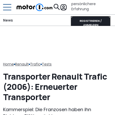
persönlichere
Erfahrung
News
REGISTRIEREN /
ANMELDEN
Panama tauscht Ford
gegen Renault: Das
Ist das die coolste neue
Ahorn CV 560 
steckt hinter dem River
Retro-Harley des Jahres?
Test: Lagerkol
R10
Die Deadwood rockt!
Allrounder-Gl
Home
Renault
Trafic
Tests
Transporter Renault Trafic
(2006): Erneuerter
Transporter
Kammerspiel: Die Franzosen haben ihn