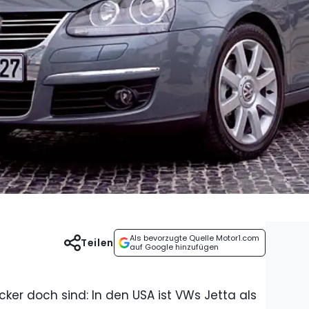
Als bevorzugte Quelle Motor1.com
Teilen
auf Google hinzufügen
er doch sind: In den USA ist VWs Jetta als