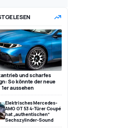
STGELESEN
antrieb und scharfes
gn: So könnte der neue
1er aussehen
Elektrisches Mercedes-
AMG GT 53 4-Türer Coupé
hat „authentischen“
Sechszylinder-Sound