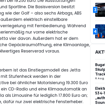
nen bei 19.250 Euro. Die Ausstattungen
nd Sportline. Die Basisversion besitzt
3
g wie der Golf – also sechs Airbags, ABS
 außerdem elektrisch einstellbare
lverriegelung mit Fernbedienung. Während
4
erienmäßig nur vorne elektrische
 Jetta vier davon. Außerdem hat er dem
sche Gepäckraumöffnung, eine Klimaanlage,
ollwertiges Reserverad voraus.
AKT
Bugat
Skulp
rbern ist das Einstiegsmodell des Jetta
Trac
3 mit Stufenheck werden in der
6 Aug.
ive bei ähnlicher Motorisierung 19.300 Euro
Elek
och ein CD-Radio und eine Klimaautomatik an
53 4-
la als Limousine für lediglich 17.800 Euro an;
„auth
e, dafür nur zwei elektrische Fensterheber.
Soun