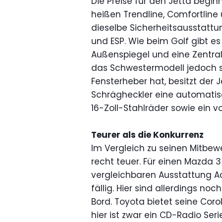
Die Preise für den Jetta begin
heißen Trendline, Comfortline u
dieselbe Sicherheitsausstattun
und ESP. Wie beim Golf gibt es
Außenspiegel und eine Zentra
das Schwestermodell jedoch s
Fensterheber hat, besitzt der
Schrägheckler eine automati
16-Zoll-Stahlräder sowie ein v
Teurer als die Konkurrenz
Im Vergleich zu seinen Mitbewe
recht teuer. Für einen Mazda 
vergleichbaren Ausstattung Act
fällig. Hier sind allerdings n
Bord. Toyota bietet seine Corol
hier ist zwar ein CD-Radio Seri