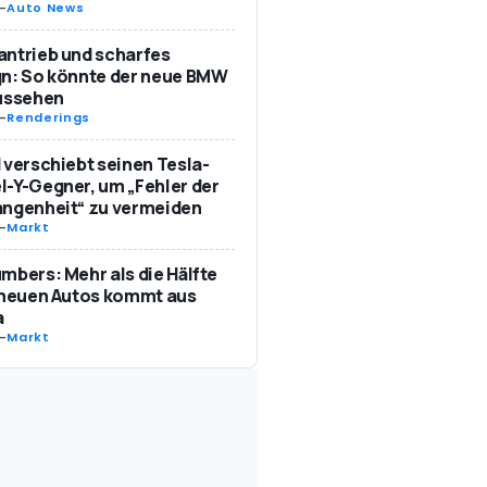
-
Auto News
ntrieb und scharfes
n: So könnte der neue BMW
aussehen
-
Renderings
 verschiebt seinen Tesla-
-Y-Gegner, um „Fehler der
angenheit“ zu vermeiden
-
Markt
mbers: Mehr als die Hälfte
 neuen Autos kommt aus
a
-
Markt