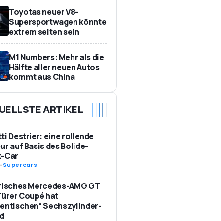
Toyotas neuer V8-
Supersportwagen könnte
extrem selten sein
M1 Numbers: Mehr als die
Hälfte aller neuen Autos
kommt aus China
UELLSTE ARTIKEL
ti Destrier: eine rollende
ur auf Basis des Bolide-
k-Car
-
Supercars
trisches Mercedes-AMG GT
Türer Coupé hat
entischen“ Sechszylinder-
d