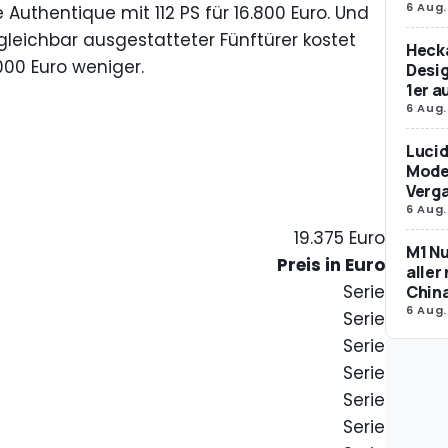
6 Aug.
Authentique mit 112 PS für 16.800 Euro. Und
gleichbar ausgestatteter Fünftürer kostet
Hecka
00 Euro weniger.
Desig
1er 
6 Aug.
Lucid
Model
Verg
6 Aug.
19.375 Euro
M1 Nu
Preis in Euro
aller
Serie
Chin
6 Aug.
Serie
Serie
Serie
Serie
Serie