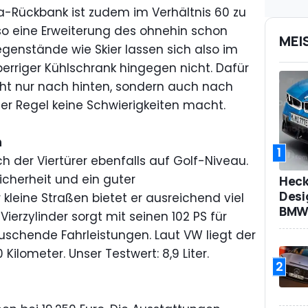
ta-Rückbank ist zudem im Verhältnis 60 zu
o eine Erweiterung des ohnehin schon
MEI
genstände wie Skier lassen sich also im
perriger Kühlschrank hingegen nicht. Dafür
cht nur nach hinten, sondern auch nach
er Regel keine Schwierigkeiten macht.
n
1
h der Viertürer ebenfalls auf Golf-Niveau.
cherheit und ein guter
Heck
Desi
kleine Straßen bietet er ausreichend viel
BMW 
er-Vierzylinder sorgt mit seinen 102 PS für
auschende Fahrleistungen. Laut VW liegt der
 Kilometer. Unser Testwert: 8,9 Liter.
2