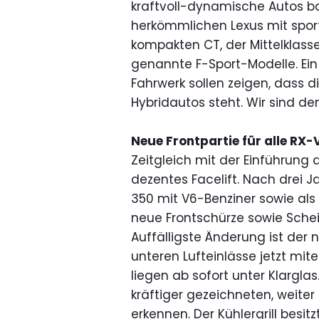
kraftvoll-dynamische Autos bau
herkömmlichen Lexus mit sport
kompakten CT, der Mittelklas
genannte F-Sport-Modelle. Ei
Fahrwerk sollen zeigen, dass d
Hybridautos steht. Wir sind de
Neue Frontpartie für alle RX-
Zeitgleich mit der Einführung 
dezentes Facelift. Nach drei 
350 mit V6-Benziner sowie al
neue Frontschürze sowie Schei
Auffälligste Änderung ist der n
unteren Lufteinlässe jetzt mit
liegen ab sofort unter Klargla
kräftiger gezeichneten, weit
erkennen. Der Kühlergrill besit