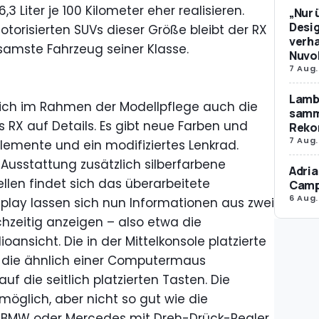
 Liter je 100 Kilometer eher realisieren.
„Nur 
Desig
otorisierten SUVs dieser Größe bleibt der RX
verha
samste Fahrzeug seiner Klasse.
Nuvol
7 Aug.
Lamb
ich im Rahmen der Modellpflege auch die
samm
RX auf Details. Es gibt neue Farben und
Reko
7 Aug.
elemente und ein modifiziertes Lenkrad.
t-Ausstattung zusätzlich silberfarbene
Adria
ellen findet sich das überarbeitete
Camp
6 Aug.
play lassen sich nun Informationen aus zwei
hzeitig anzeigen – also etwa die
ansicht. Die in der Mittelkonsole platzierte
, die ähnlich einer Computermaus
 auf die seitlich platzierten Tasten. Die
möglich, aber nicht so gut wie die
 BMW oder Mercedes mit Dreh-Drück-Regler.