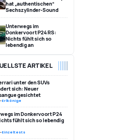
hat „authentischen“
Sechszylinder-Sound
Unterwegs im
Donkervoort P24 RS:
Nichts fühlt sich so
lebendig an
UELLSTE ARTIKEL
errari unter den SUVs
dert sich: Neuer
sangue gesichtet
-
Erlkönige
rwegs im Donkervoort P24
ichts fühlt sich so lebendig
-
Einzeltests