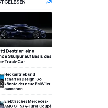
STGELESEN
ti Destrier: eine
ende Skulpur auf Basis des
de-Track-Car
Heckantrieb und
scharfes Design: So
könnte der neue BMW 1er
aussehen
Elektrisches Mercedes-
AMG GT 53 4-Türer Coupé