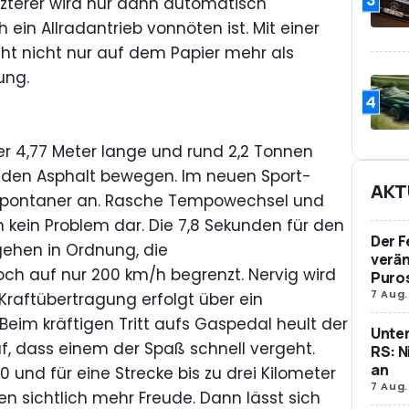
tzterer wird nur dann automatisch
 ein Allradantrieb vonnöten ist. Mit einer
ht nicht nur auf dem Papier mehr als
ung.
4
er 4,77 Meter lange und rund 2,2 Tonnen
 den Asphalt bewegen. Im neuen Sport-
AKT
spontaner an. Rasche Tempowechsel und
 kein Problem dar. Die 7,8 Sekunden für den
Der F
gehen in Ordnung, die
verän
och auf nur 200 km/h begrenzt. Nervig wird
Puro
7 Aug.
 Kraftübertragung erfolgt über ein
Beim kräftigen Tritt aufs Gaspedal heult der
Unte
, dass einem der Spaß schnell vergeht.
RS: N
an
und für eine Strecke bis zu drei Kilometer
7 Aug.
ten sichtlich mehr Freude. Dann lässt sich