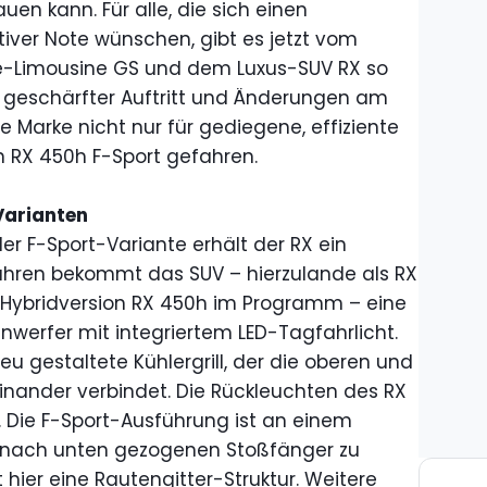
en kann. Für alle, die sich einen
iver Note wünschen, gibt es jetzt vom
se-Limousine GS und dem Luxus-SUV RX so
n geschärfter Auftritt und Änderungen am
ie Marke nicht nur für gediegene, effiziente
n RX 450h F-Sport gefahren.
Varianten
der F-Sport-Variante erhält der RX ein
Jahren bekommt das SUV – hierzulande als RX
s Hybridversion RX 450h im Programm – eine
nwerfer mit integriertem LED-Tagfahrlicht.
eu gestaltete Kühlergrill, der die oberen und
einander verbindet. Die Rückleuchten des RX
s. Die F-Sport-Ausführung ist an einem
er nach unten gezogenen Stoßfänger zu
zt hier eine Rautengitter-Struktur. Weitere