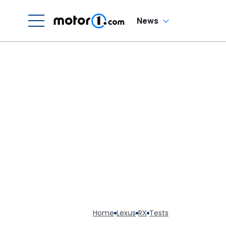
News
Home
Lexus
RX
Tests