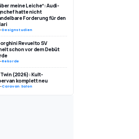
über meine Leiche“: Audi-
nchef hatte nicht
ndelbare Forderung für den
ari
-
Designstudien
orghini Revuelto SV
elt schon vor dem Debüt
rde
-
Rekorde
 Twin (2026): Kult-
ervan komplett neu
-
Caravan Salon