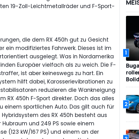
MEI
rten 19-Zoll-Leichtmetallräder und F-Sport-
rungen, die dem RX 450h gut zu Gesicht
r ein modifiziertes Fahrwerk. Dieses ist im
1
torientiert ausgelegt. Was in Nordamerika
den Europäer vielfach als zu weich. Die F-
Bugat
roll
traffer, ist aber keineswegs zu hart. Ein
Boli
em hilft dabei, Karosserievibrationen zu
sstabilisatoren reduzieren die Wankneigung
im RX 450h F-Sport direkter. Doch das alles
2
u einem sportlichen Auto. Das gilt auch für
e Hybridsystem des RX 450h besteht aus
ter Hubraum und 249 PS sowie einem
hse (123 kW/167 PS) und einem an der
3