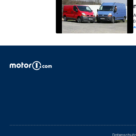
n
A
E
A
Datenschutz