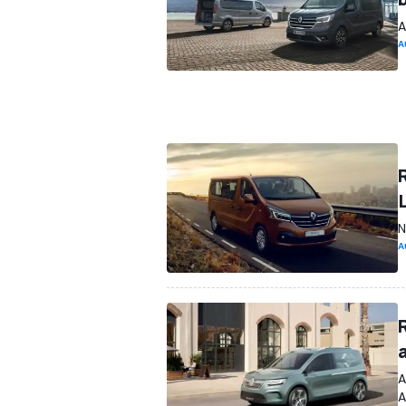
A
A
R
N
A
A
A