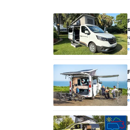
N
S
C
L
F
C