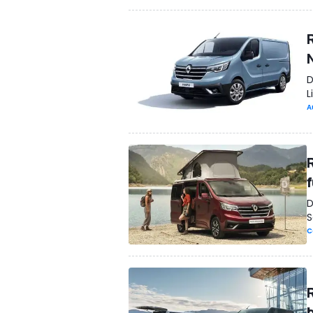
D
L
A
D
S
C