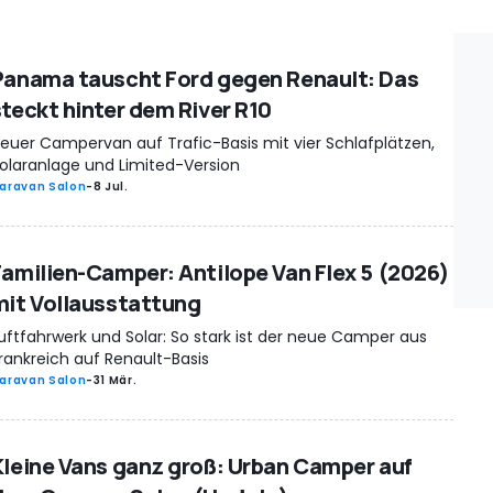
Panama tauscht Ford gegen Renault: Das
steckt hinter dem River R10
euer Campervan auf Trafic-Basis mit vier Schlafplätzen,
olaranlage und Limited-Version
aravan Salon
-
8 Jul.
Familien-Camper: Antilope Van Flex 5 (2026)
mit Vollausstattung
uftfahrwerk und Solar: So stark ist der neue Camper aus
rankreich auf Renault-Basis
aravan Salon
-
31 Mär.
Kleine Vans ganz groß: Urban Camper auf