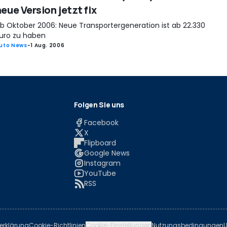
eue Version jetzt fix
b Oktober 2006: Neue Transportergeneration ist ab 22.330
uro zu haben
uto News
-
1 Aug. 2006
Folgen Sie uns
Facebook
X
Flipboard
Google News
Instagram
YouTube
RSS
erklärung
Cookie-Richtlinien
Cookie-Einstellungen
Nutzungsbedingungen
U