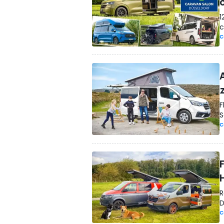
1
c
C
F
S
C
R
D
C