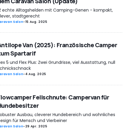
dem Caravan Salon (Update)
2 echte Alltagshelden mit Camping-Genen - kompakt,
lever, stadtgerecht
aravan Salon
-
15 Aug. 2025
Antilope Van (2025): Französische Camper
zum Spartarif
lex 5 und Flex Plus: Zwei Grundrisse, viel Ausstattung, null
chnickschnack
aravan Salon
-
4 Aug. 2025
Flowcamper Fellschnute: Campervan für
Hundebesitzer
obuster Ausbau, cleverer Hundebereich und wohnliches
esign für Mensch und Vierbeiner
aravan Salon
-
29 Apr. 2025