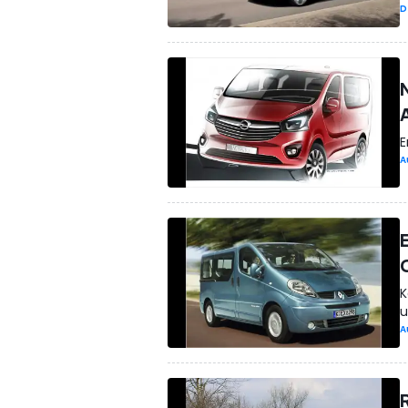
D
E
A
K
u
A