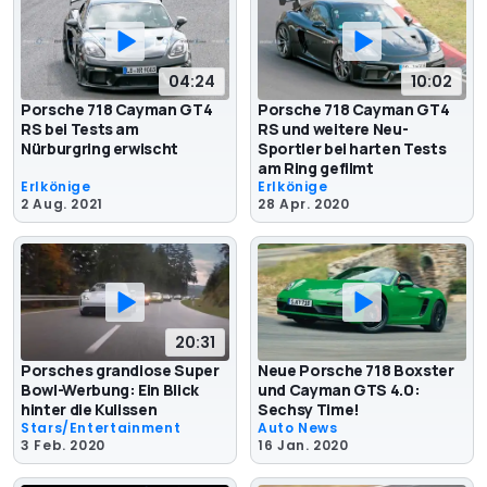
04:24
10:02
Porsche 718 Cayman GT4
Porsche 718 Cayman GT4
RS bei Tests am
RS und weitere Neu-
Nürburgring erwischt
Sportler bei harten Tests
am Ring gefilmt
Erlkönige
Erlkönige
2 Aug. 2021
28 Apr. 2020
20:31
Porsches grandiose Super
Neue Porsche 718 Boxster
Bowl-Werbung: Ein Blick
und Cayman GTS 4.0:
hinter die Kulissen
Sechsy Time!
Stars/Entertainment
Auto News
3 Feb. 2020
16 Jan. 2020