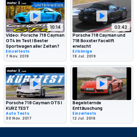
10:14
03:42
Video: Porsche 718 Cayman
Porsche 718 Cayman und
GT4 im Test | Bester
718 Boxster Facelift
Sportwagen aller Zeiten?
erwischt
Einzeltests
Erlkönige
7 Nov. 2019
19 Jul. 2019
Porsche 718 Cayman GTS |
Begeisternde
KURZTEST
Enttäuschung
Auto Tests
Einzeltests
30 Nov. 2017
12 Jul. 2016