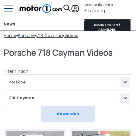
persönlichere
Erfahrung
News
REGISTRIEREN /
ANMELDEN
Home
Porsche
718 Cayman
Videos
Porsche 718 Cayman Videos
Filtern nach:
Porsche
718 Cayman