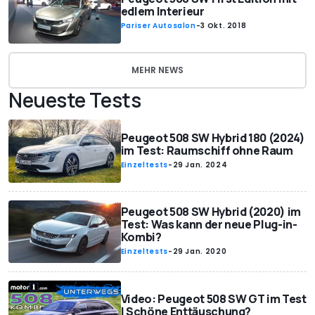
edlem Interieur
Pariser Autosalon
-
3 Okt. 2018
MEHR NEWS
Neueste Tests
Peugeot 508 SW Hybrid 180 (2024)
im Test: Raumschiff ohne Raum
Einzeltests
-
29 Jan. 2024
Peugeot 508 SW Hybrid (2020) im
Test: Was kann der neue Plug-in-
Kombi?
Einzeltests
-
29 Jan. 2020
Video: Peugeot 508 SW GT im Test
| Schöne Enttäuschung?