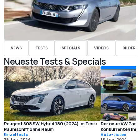
NEWS
TESTS
SPECIALS
VIDEOS
BILDER
Neueste Tests & Specials
Peugeot 508 SW Hybrid 180 (2024) im Test:
Der neue VW Passa
Raumschiff ohne Raum
Konkurrenten im V
Einzeltests
Auto-Listen
29 Jan. 2024
18 Jan. 2024