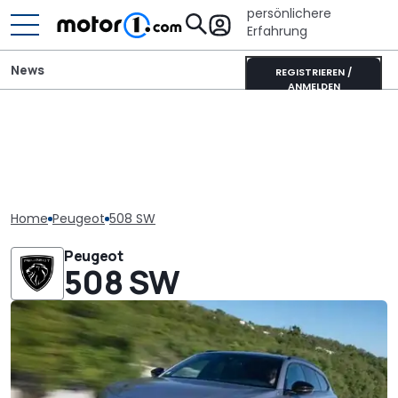
persönlichere
Erfahrung
News
REGISTRIEREN /
ANMELDEN
Home
Peugeot
508 SW
Peugeot
508 SW