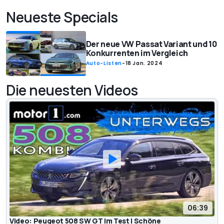
Neueste Specials
Der neue VW Passat Variant und 10
Konkurrenten im Vergleich
Auto-Listen
-
18 Jan. 2024
Die neuesten Videos
06:39
Video: Peugeot 508 SW GT im Test | Schöne