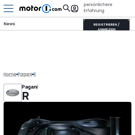
persönlichere
Erfahrung
News
REGISTRIEREN /
ANMELDEN
Home
Pagani
R
Pagani
R