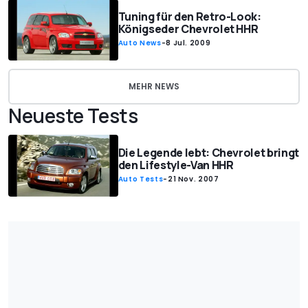
Tuning für den Retro-Look:
Königseder Chevrolet HHR
Auto News
-
8 Jul. 2009
MEHR NEWS
Neueste Tests
Die Legende lebt: Chevrolet bringt
den Lifestyle-Van HHR
Auto Tests
-
21 Nov. 2007