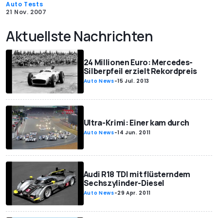
Auto Tests
21 Nov. 2007
Aktuellste Nachrichten
24 Millionen Euro: Mercedes-
Silberpfeil erzielt Rekordpreis
Auto News
-
15 Jul. 2013
Ultra-Krimi: Einer kam durch
Auto News
-
14 Jun. 2011
Audi R18 TDI mit flüsterndem
Sechszylinder-Diesel
Auto News
-
29 Apr. 2011